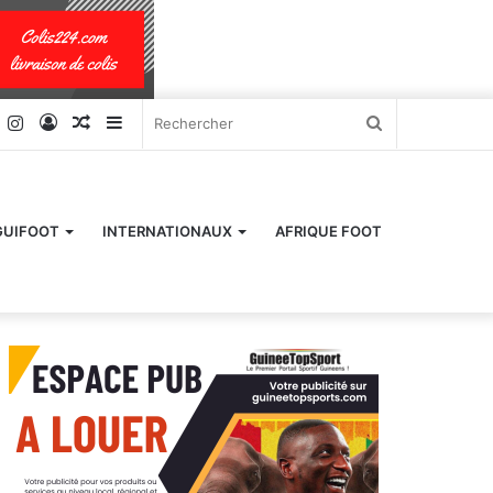
k
er
YouTube
Instagram
Connexion
Article
Sidebar
Rechercher
Aléatoire
(barre
latérale)
GUIFOOT
INTERNATIONAUX
AFRIQUE FOOT