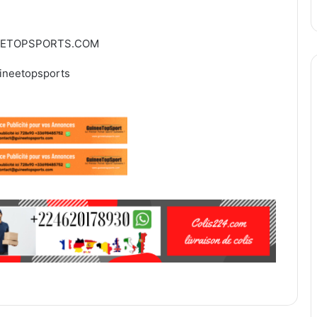
EETOPSPORTS.COM
ineetopsports