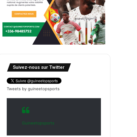
Suivez-nous sur Twitter
Tweets by guineetopsports
Guineetopsports