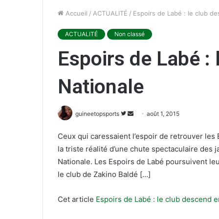
Accueil
/
ACTUALITÉ
/
Espoirs de Labé : le club d
ACTUALITÉ
Non classé
Espoirs de Labé :
Nationale
guineetopsports
S
E
août 1, 2015
u
n
Ceux qui caressaient l’espoir de retrouver les
i
v
la triste réalité d’une chute spectaculaire des 
v
o
r
y
Nationale. Les Espoirs de Labé poursuivent leur
e
e
le club de Zakino Baldé […]
s
r
u
u
Cet article
Espoirs de Labé : le club descend e
r
n