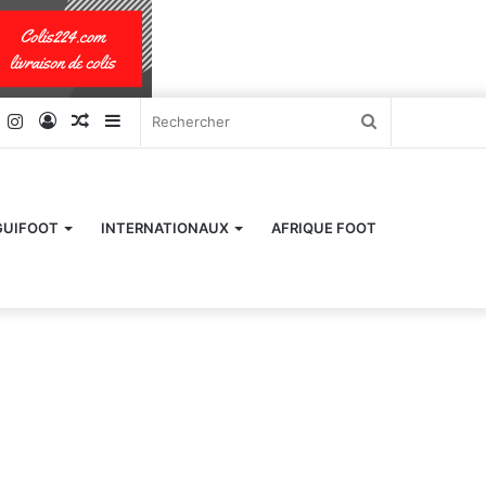
k
er
YouTube
Instagram
Connexion
Article
Sidebar
Rechercher
Aléatoire
(barre
latérale)
GUIFOOT
INTERNATIONAUX
AFRIQUE FOOT