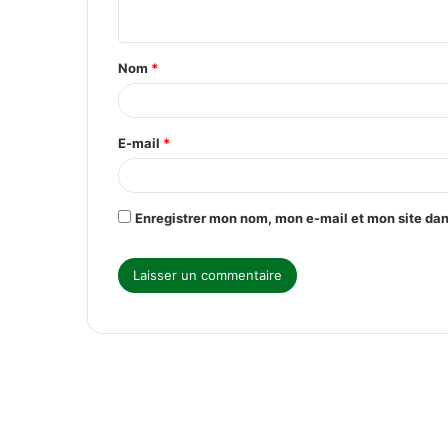
n
t
Nom
*
a
i
r
E-mail
*
e
*
Enregistrer mon nom, mon e-mail et mon site da