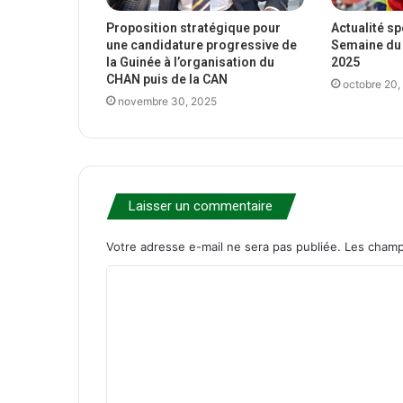
Proposition stratégique pour
Actualité s
une candidature progressive de
Semaine du 
la Guinée à l’organisation du
2025
CHAN puis de la CAN
octobre 20,
novembre 30, 2025
Laisser un commentaire
Votre adresse e-mail ne sera pas publiée.
Les champ
C
o
m
m
e