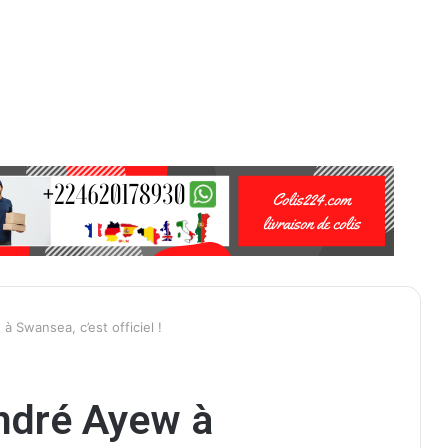
 Swansea, c’est officiel !
ndré Ayew à