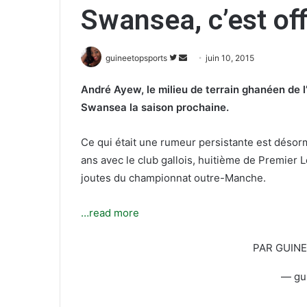
Swansea, c’est offi
guineetopsports
S
E
juin 10, 2015
u
n
André Ayew, le milieu de terrain ghanéen de l
i
v
Swansea la saison prochaine.
v
o
r
y
e
e
Ce qui était une rumeur persistante est désorm
s
r
ans avec le club gallois, huitième de Premier 
u
u
joutes du championnat outre-Manche.
r
n
T
c
…read more
w
o
i
u
PAR GUIN
t
r
t
r
— gu
e
i
r
e