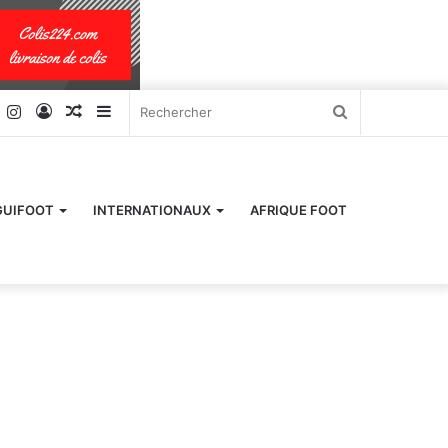
k
er
YouTube
Instagram
Connexion
Article
Sidebar
Rechercher
Aléatoire
(barre
latérale)
GUIFOOT
INTERNATIONAUX
AFRIQUE FOOT