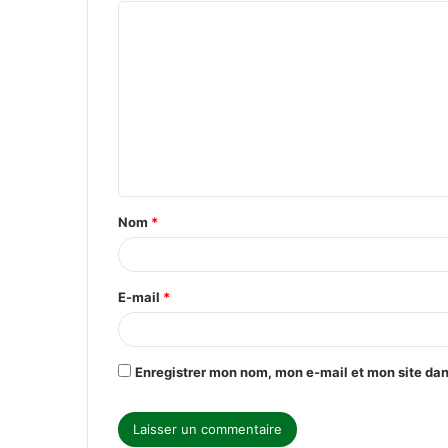
C
o
m
m
e
n
t
Nom
*
a
i
r
E-mail
*
e
*
Enregistrer mon nom, mon e-mail et mon site da