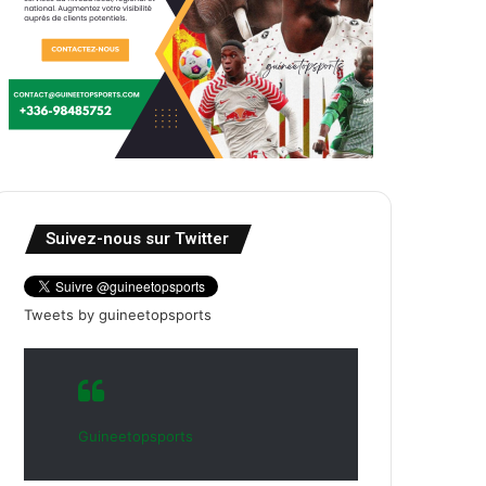
Suivez-nous sur Twitter
Tweets by guineetopsports
Guineetopsports