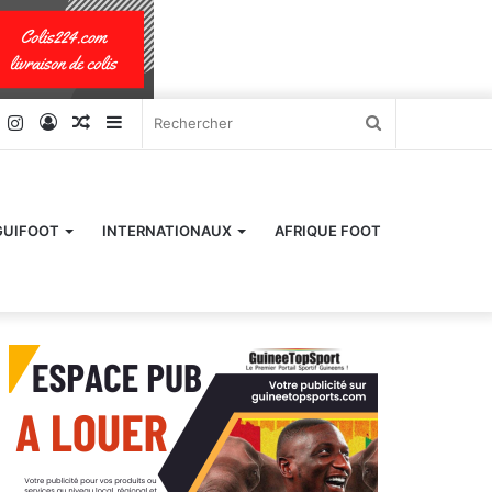
k
er
YouTube
Instagram
Connexion
Article
Sidebar
Rechercher
Aléatoire
(barre
latérale)
GUIFOOT
INTERNATIONAUX
AFRIQUE FOOT