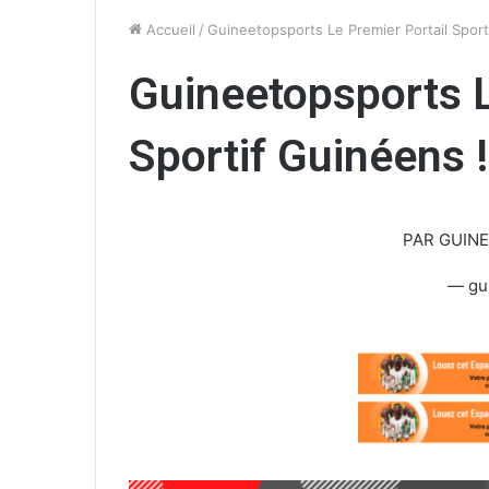
Accueil
/
Guineetopsports Le Premier Portail Sport
Guineetopsports L
Sportif Guinéens !
PAR GUIN
— gu