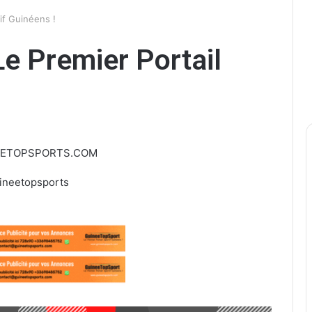
if Guinéens !
e Premier Portail
EETOPSPORTS.COM
ineetopsports