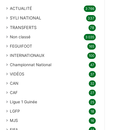
ACTUALITÉ
3 766
SYLI NATIONAL
337
TRANSFERTS
78
Non classé
3 035
FEGUIFOOT
165
INTERNATIONAUX
100
Championnat National
47
VIDÉOS
37
CAN
32
CAF
27
Ligue 1 Guinée
25
LGFP
18
MJS
16
FIFA
14