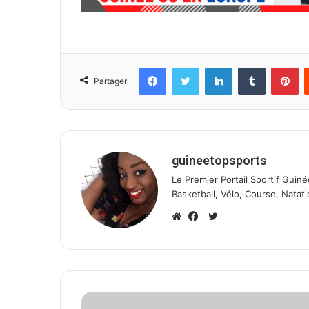
Facebook
Twitter
Linkedin
Tumblr
Pinterest
Partager
guineetopsports
Le Premier Portail Sportif Guiné
Basketball, Vélo, Course, Natati
T
w
W
F
i
e
a
t
b
c
t
s
e
e
i
b