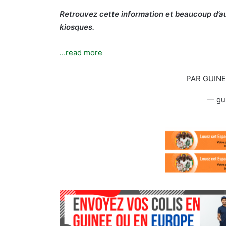
l
Retrouvez cette information et beaucoup d’au
kiosques.
…read more
PAR GUIN
— gu