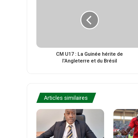
r
t
o
e
o
k
CM U17 : La Guinée hérite de
l'Angleterre et du Brésil
Articles similaires