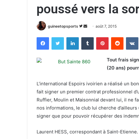
poussé vers la sor
guineetopsports
S
E
août 7, 2015
u
n
Facebook
Twitter
Linkedin
Tumblr
Pinterest
Reddit
VK
i
v
v
o
r
y
Tout frais sig
e
e
(20 ans) pourr
s
r
u
u
L’international Espoirs ivoirien a réalisé un bon
r
n
fait signer un premier contrat professionnel d
T
c
Ruffier, Moulin et Maisonnial devant lui, il ne f
w
o
nos informations, le club lui cherche d’ailleurs 
i
u
signer que pour pouvoir récupérer des indemn
t
r
t
r
e
i
Laurent HESS, correspondant à Saint-Etienne.
r
e