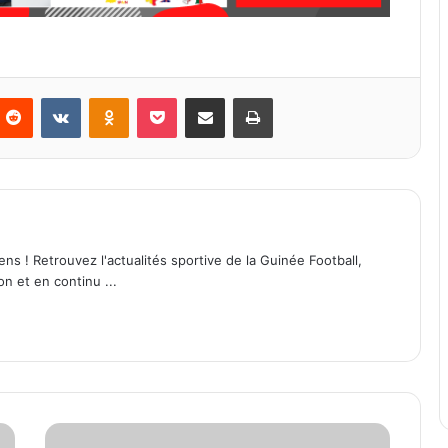
Reddit
VKontakte
Odnoklassniki
Pocket
Partager par email
Imprimer
ens ! Retrouvez l'actualités sportive de la Guinée Football,
on et en continu ...