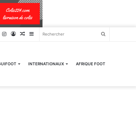
k
er
YouTube
Instagram
Connexion
Article
Sidebar
Rechercher
Aléatoire
(barre
latérale)
GUIFOOT
INTERNATIONAUX
AFRIQUE FOOT