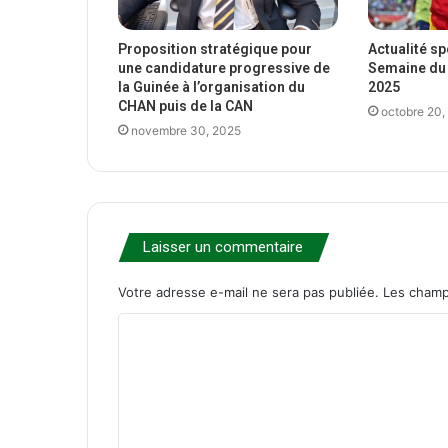
Proposition stratégique pour
Actualité s
une candidature progressive de
Semaine du 
la Guinée à l’organisation du
2025
CHAN puis de la CAN
octobre 20,
novembre 30, 2025
Laisser un commentaire
Votre adresse e-mail ne sera pas publiée.
Les champ
C
o
m
m