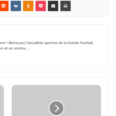
Reddit
VKontakte
Odnoklassniki
Pocket
Partager par email
Imprimer
ens ! Retrouvez l'actualités sportive de la Guinée Football,
on et en continu ...