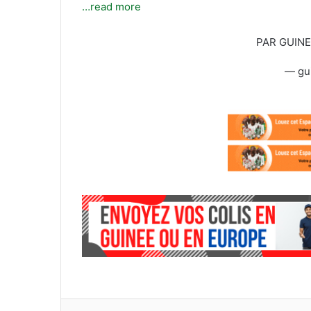
t
r
…read more
e
i
r
e
PAR GUIN
l
— gu