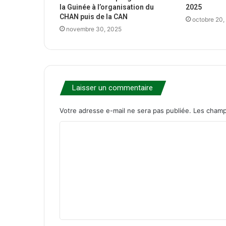
la Guinée à l’organisation du
2025
CHAN puis de la CAN
octobre 20,
novembre 30, 2025
Laisser un commentaire
Votre adresse e-mail ne sera pas publiée.
Les champ
C
o
m
m
e
n
t