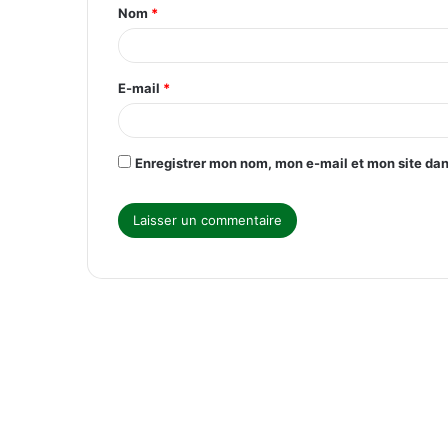
Nom
*
a
i
r
E-mail
*
e
*
Enregistrer mon nom, mon e-mail et mon site da