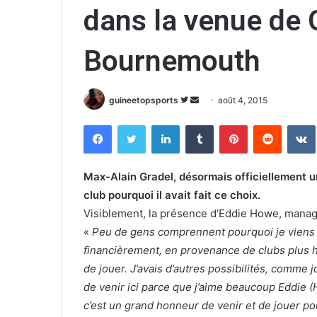
dans la venue de 
Bournemouth
guineetopsports
S
E
août 4, 2015
u
n
Facebook
Twitter
Linkedin
Tumblr
Pinterest
Reddit
VK
i
v
v
o
r
y
Max-Alain Gradel, désormais officiellement u
e
e
club pourquoi il avait fait ce choix.
s
r
Visiblement, la présence d’Eddie Howe, manag
u
u
«
Peu de gens comprennent pourquoi je viens 
r
n
financièrement, en provenance de clubs plus hup
T
c
de jouer. J’avais d’autres possibilités, comme 
w
o
de venir ici parce que j’aime beaucoup Eddie (Ho
i
u
t
r
c’est un grand honneur de venir et de jouer pou