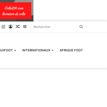
k
er
YouTube
Instagram
Connexion
Article
Sidebar
Rechercher
Aléatoire
(barre
latérale)
GUIFOOT
INTERNATIONAUX
AFRIQUE FOOT