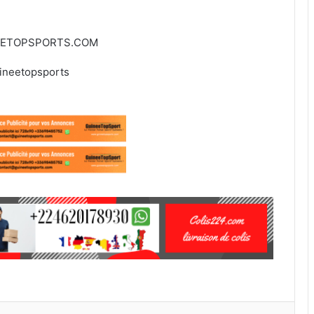
EETOPSPORTS.COM
ineetopsports