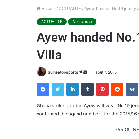
Accueil
/
ACTUALITÉ
/
Ayew handed No.19 jersey at
ACTUALITÉ
Non classé
Ayew handed No.1
Villa
guineetopsports
S
E
août 7, 2015
u
n
Facebook
Twitter
Linkedin
Tumblr
Pinterest
Reddit
VK
i
v
v
o
r
y
Ghana striker Jordan Ayew will wear No.19 jers
e
e
confirmed the squad numbers for the 2015/16
s
r
u
u
PAR GUIN
r
n