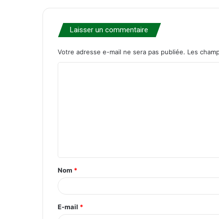
Laisser un commentaire
Votre adresse e-mail ne sera pas publiée.
Les champ
C
o
m
m
e
n
t
Nom
*
a
i
r
E-mail
*
e