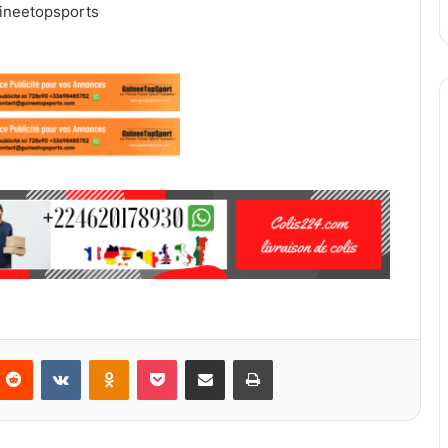
ineetopsports
Reddit
VKontakte
Odnoklassniki
Pocket
Partager par email
Imprimer