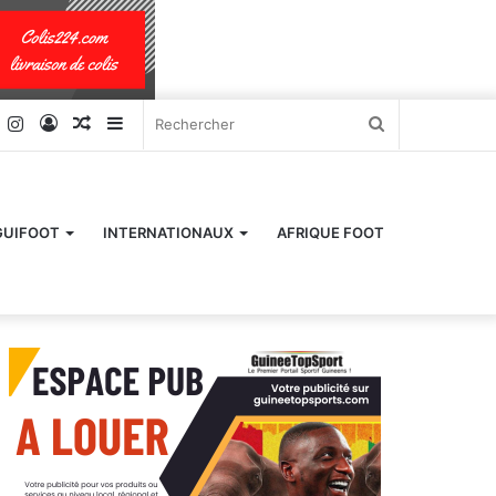
k
er
YouTube
Instagram
Connexion
Article
Sidebar
Rechercher
Aléatoire
(barre
latérale)
GUIFOOT
INTERNATIONAUX
AFRIQUE FOOT