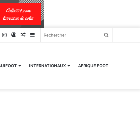
k
er
YouTube
Instagram
Connexion
Article
Sidebar
Rechercher
Aléatoire
(barre
latérale)
GUIFOOT
INTERNATIONAUX
AFRIQUE FOOT