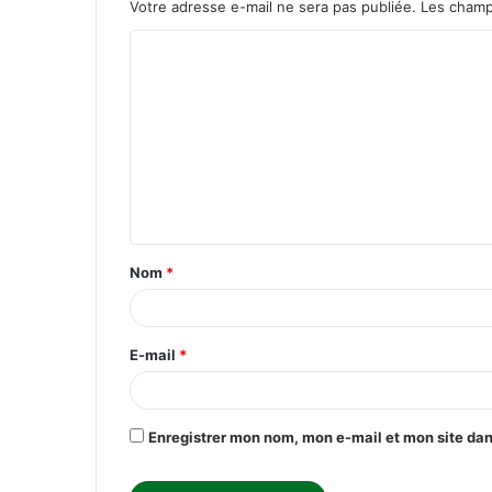
Votre adresse e-mail ne sera pas publiée.
Les champ
C
o
m
m
e
n
t
Nom
*
a
i
r
E-mail
*
e
*
Enregistrer mon nom, mon e-mail et mon site da