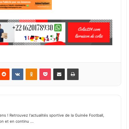
Reddit
VKontakte
Odnoklassniki
Pocket
Partager par email
Imprimer
ens ! Retrouvez l'actualités sportive de la Guinée Football,
on et en continu ...