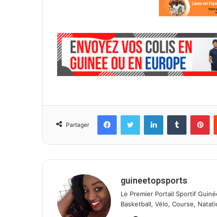
l
Facebook
Twitter
Linkedin
Tumblr
Pinterest
Partager
guineetopsports
Le Premier Portail Sportif Guiné
Basketball, Vélo, Course, Natati