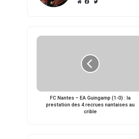
T
w
W
F
i
e
a
t
b
c
t
s
e
e
i
b
r
t
o
e
o
k
FC Nantes – EA Guingamp (1-0) : la
prestation des 4 recrues nantaises au
crible