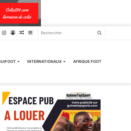
k
er
YouTube
Instagram
Connexion
Article
Sidebar
Rechercher
Aléatoire
(barre
latérale)
GUIFOOT
INTERNATIONAUX
AFRIQUE FOOT