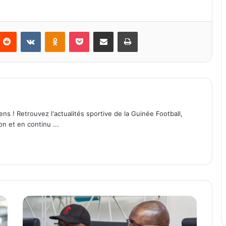
Reddit
VKontakte
Odnoklassniki
Pocket
Partager par email
Imprimer
ens ! Retrouvez l'actualités sportive de la Guinée Football,
on et en continu ...