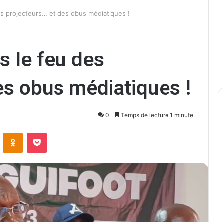
es projecteurs… et des obus médiatiques !
 le feu des
es obus médiatiques !
0
Temps de lecture 1 minute
ontakte
Odnoklassniki
Pocket