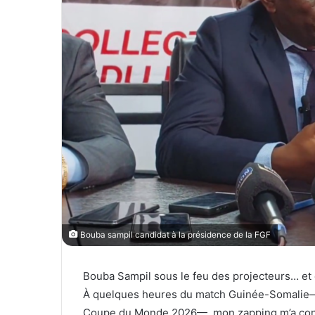
T
c
w
o
i
u
t
r
t
r
e
i
r
e
l
Bouba sampil candidat à la présidence de la FGF
Bouba Sampil sous le feu des projecteurs… et
À quelques heures du match Guinée-Somalie—a
Coupe du Monde 2026—, mon zapping m’a condui