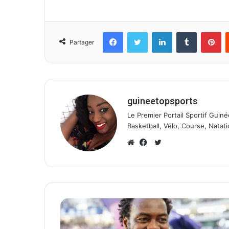
Facebook
Twitter
Linkedin
Tumblr
Pinterest
Partager
guineetopsports
Le Premier Portail Sportif Guiné
Basketball, Vélo, Course, Natati
T
w
W
F
i
e
a
t
b
c
t
s
e
e
i
b
r
t
o
e
o