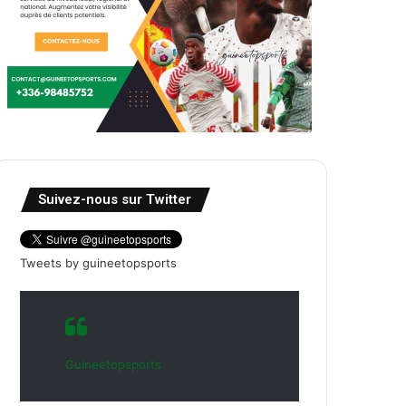
Suivez-nous sur Twitter
Tweets by guineetopsports
Guineetopsports