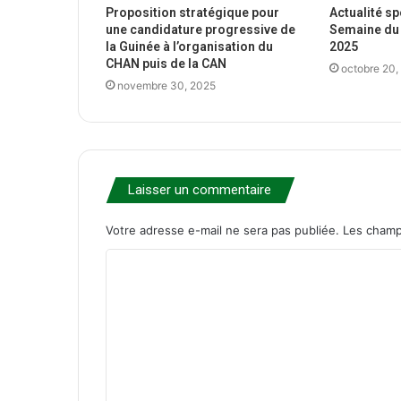
Proposition stratégique pour
Actualité s
une candidature progressive de
Semaine du 
la Guinée à l’organisation du
2025
CHAN puis de la CAN
octobre 20,
novembre 30, 2025
Laisser un commentaire
Votre adresse e-mail ne sera pas publiée.
Les champ
C
o
m
m
e
n