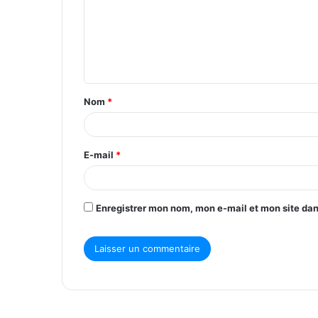
m
e
n
t
Nom
*
a
i
r
E-mail
*
e
*
Enregistrer mon nom, mon e-mail et mon site da