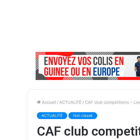
Accueil
/
ACTUALITÉ
/
CAF club competitions – Liv
ACTUALITÉ
Non classé
CAF club competit