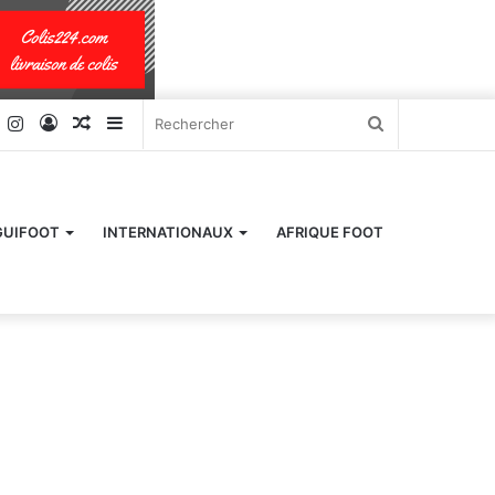
k
er
YouTube
Instagram
Connexion
Article
Sidebar
Rechercher
Aléatoire
(barre
latérale)
GUIFOOT
INTERNATIONAUX
AFRIQUE FOOT