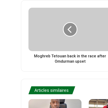
t
s
e
e
i
b
r
t
o
e
o
k
Moghreb Tetouan back in the race after
Omdurman upset
Articles similaires