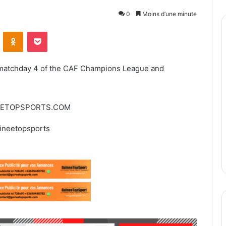
0
Moins d’une minute
ontakte
Odnoklassniki
Pocket
f matchday 4 of the CAF Champions League and
EETOPSPORTS.COM
ineetopsports