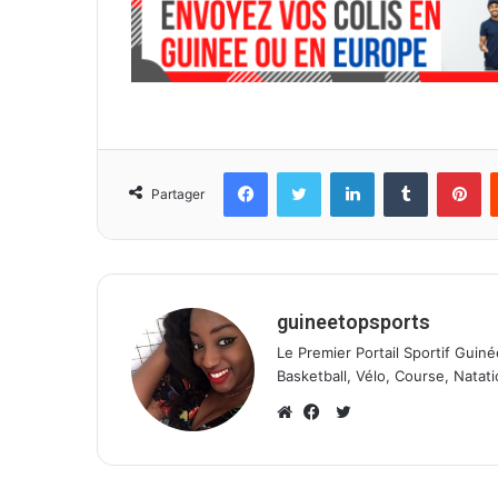
Facebook
Twitter
Linkedin
Tumblr
Pinterest
Partager
guineetopsports
Le Premier Portail Sportif Guiné
Basketball, Vélo, Course, Natati
T
w
W
F
i
e
a
t
b
c