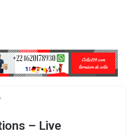
e
ions – Live