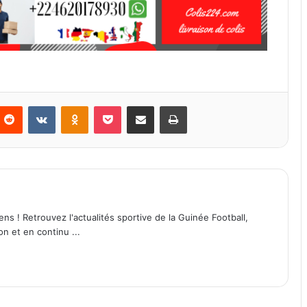
Reddit
VKontakte
Odnoklassniki
Pocket
Partager par email
Imprimer
ens ! Retrouvez l'actualités sportive de la Guinée Football,
on et en continu ...