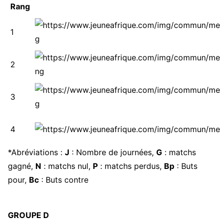
Rang
1
2
3
4
*Abréviations :
J
: Nombre de journées,
G
: matchs
gagné,
N
: matchs nul,
P
: matchs perdus,
Bp
: Buts
pour,
Bc
: Buts contre
GROUPE D