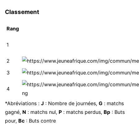
Classement
Rang
1
2
3
4
*Abréviations :
J
: Nombre de journées,
G
: matchs
gagné,
N
: matchs nul,
P
: matchs perdus,
Bp
: Buts
pour,
Bc
: Buts contre