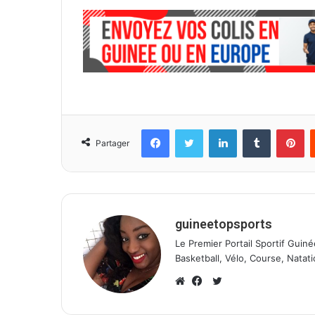
Facebook
Twitter
Linkedin
Tumblr
Pinterest
Partager
guineetopsports
Le Premier Portail Sportif Guiné
Basketball, Vélo, Course, Natati
T
w
W
F
i