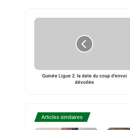
e
a
t
b
c
t
s
e
e
i
b
r
t
o
e
o
k
Guinée Ligue 2: la date du coup d’envoi
dévoilée
Articles similaires