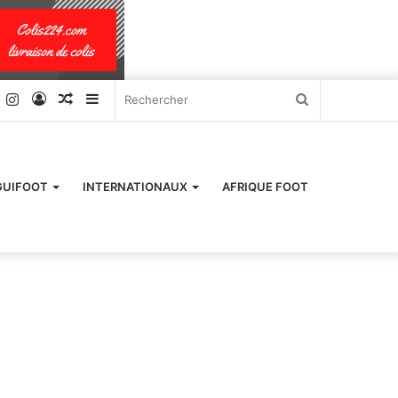
k
er
YouTube
Instagram
Connexion
Article
Sidebar
Rechercher
Aléatoire
(barre
latérale)
GUIFOOT
INTERNATIONAUX
AFRIQUE FOOT