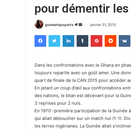
pour démentir les 
guineetopsports
S
E
janvier 31, 2015
u
n
Facebook
Twitter
Linkedin
Tumblr
Pinterest
Reddit
VK
i
v
v
o
r
y
e
e
Dans les confrontations avec le Ghana en phase
s
r
toujours repartie avec un goût amer. Une don
u
u
quart de finale de la CAN 2015 pour accéder a
r
n
En jetant un coup d’œil aux confrontations entre
T
c
w
o
des nations, le bilan est décevant pour la Guin
i
u
3 reprises pour 2 nuls.
t
r
En 1970 -première participation de la Guinée 
t
r
qui allait déboucher sur un match nul (1-1). Dix 
e
i
les terres nigérianes. La Guinée allait s’inclin
r
e