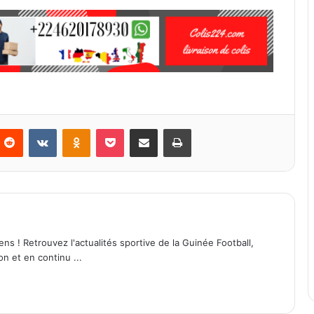
Reddit
VKontakte
Odnoklassniki
Pocket
Partager par email
Imprimer
ens ! Retrouvez l'actualités sportive de la Guinée Football,
on et en continu ...