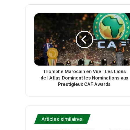
t
b
c
t
s
e
e
i
b
r
t
o
e
o
k
Triomphe Marocain en Vue : Les Lions
de l'Atlas Dominent les Nominations aux
Prestigieux CAF Awards
Articles similaires