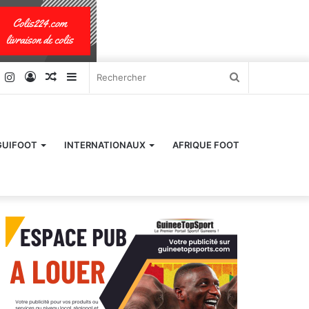
k
er
YouTube
Instagram
Connexion
Article
Sidebar
Rechercher
Aléatoire
(barre
latérale)
GUIFOOT
INTERNATIONAUX
AFRIQUE FOOT