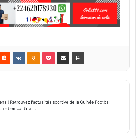
Reddit
VKontakte
Odnoklassniki
Pocket
Partager par email
Imprimer
ens ! Retrouvez l'actualités sportive de la Guinée Football,
on et en continu ...