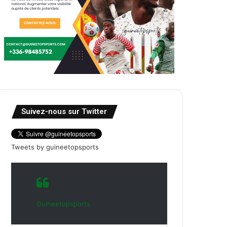
Suivez-nous sur Twitter
Tweets by guineetopsports
Guineetopsports