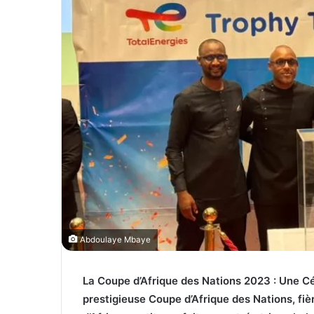
T
c
w
o
i
u
t
r
t
r
e
i
r
e
l
Abdoulaye Mbaye
La Coupe d’Afrique des Nations 2023 : Une Cé
prestigieuse Coupe d’Afrique des Nations, fi