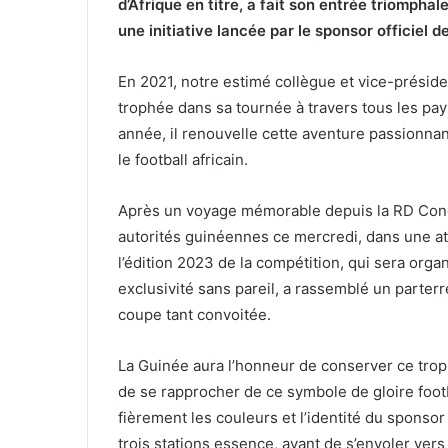
d’Afrique en titre, a fait son entrée triomph
une initiative lancée par le sponsor officiel d
En 2021, notre estimé collègue et vice-présid
trophée dans sa tournée à travers tous les pay
année, il renouvelle cette aventure passionn
le football africain.
Après un voyage mémorable depuis la RD Congo
autorités guinéennes ce mercredi, dans une at
l’édition 2023 de la compétition, qui sera orga
exclusivité sans pareil, a rassemblé un parterr
coupe tant convoitée.
La Guinée aura l’honneur de conserver ce troph
de se rapprocher de ce symbole de gloire footb
fièrement les couleurs et l’identité du sponsor 
trois stations essence, avant de s’envoler vers