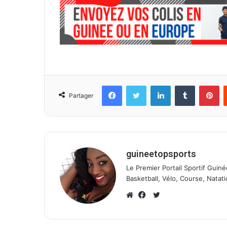
Facebook
Twitter
Linkedin
Tumblr
Pinterest
Partager
guineetopsports
Le Premier Portail Sportif Guiné
Basketball, Vélo, Course, Natati
T
w
W
F
i
e
a