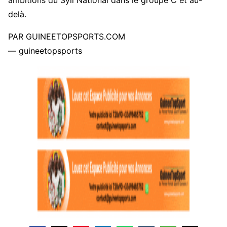
ambitions du Syli National dans le groupe C et au-
delà.
PAR GUINEETOPSPORTS.COM
— guineetopsports