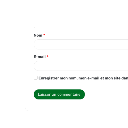
m
e
n
t
Nom
*
a
i
r
E-mail
*
e
*
Enregistrer mon nom, mon e-mail et mon site da