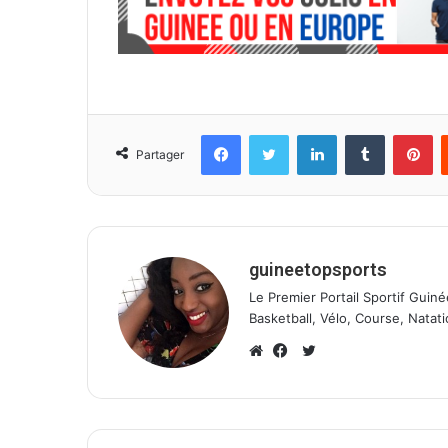
l
Facebook
Twitter
Linkedin
Tumblr
Pinterest
Partager
guineetopsports
Le Premier Portail Sportif Guiné
Basketball, Vélo, Course, Natati
T
w
W
F
i
e
a
t
b
c
t
s
e