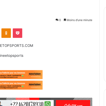
0
Moins d’une minute
ontakte
Odnoklassniki
Pocket
EETOPSPORTS.COM
ineetopsports