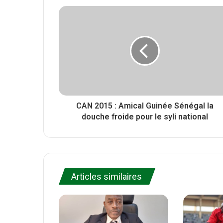
e
i
b
r
t
o
e
o
k
CAN 2015 : Amical Guinée Sénégal la
douche froide pour le syli national
Articles similaires