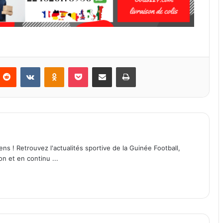
Reddit
VKontakte
Odnoklassniki
Pocket
Partager par email
Imprimer
ens ! Retrouvez l'actualités sportive de la Guinée Football,
on et en continu ...