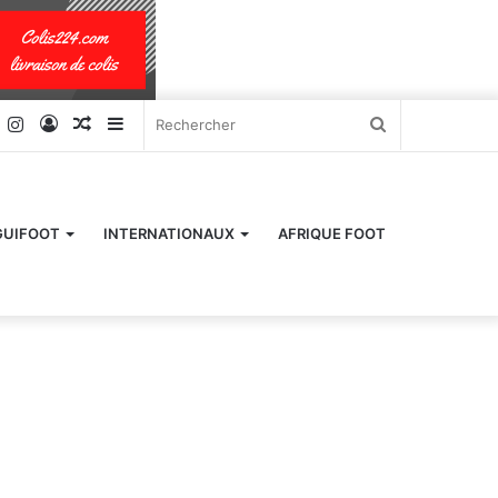
k
er
YouTube
Instagram
Connexion
Article
Sidebar
Rechercher
Aléatoire
(barre
latérale)
GUIFOOT
INTERNATIONAUX
AFRIQUE FOOT