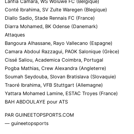
Lanfia Camara, WS Woluwe FC (Belgique)
Conté Ibrahima, SV Zulte Waregen (Blegique)
Diallo Sadio, Stade Rennais FC (France)
Diarra Mohamed, BK Odense (Danemark)
Attaques
Bangoura Alhassane, Rayo Vallecano (Espagne)
Camara Abdoul Razzagui, PAOK Salonique (Grèce)
Cissé Saliou, Academica Coimbra, Portugal
Pogba Mathias, Crew Alexandra (Angleterre)
Soumah Seydouba, Slovan Bratislava (Slovaquie)
Traoré Ibrahima, VFB Stuttgart (Allemagne)
Yattara Mohamed Lamine, ESTAC Troyes (France)
BAH ABDOULAYE pour ATS
PAR GUINEETOPSPORTS.COM
— guineetopsports