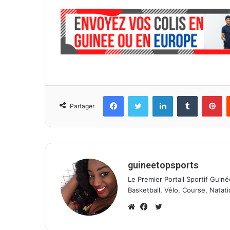
Facebook
Twitter
Linkedin
Tumblr
Pinterest
Partager
guineetopsports
Le Premier Portail Sportif Guiné
Basketball, Vélo, Course, Natati
T
w
W
F