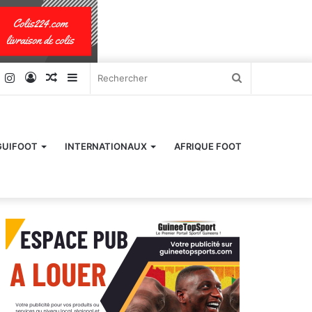
k
er
YouTube
Instagram
Connexion
Article
Sidebar
Rechercher
Aléatoire
(barre
latérale)
GUIFOOT
INTERNATIONAUX
AFRIQUE FOOT