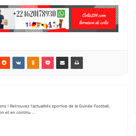
Reddit
VKontakte
Odnoklassniki
Pocket
Partager par email
Imprimer
ens ! Retrouvez l'actualités sportive de la Guinée Football,
on et en continu ...