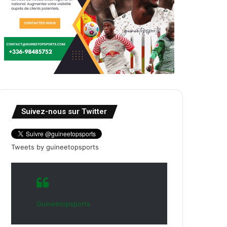
Suivez-nous sur Twitter
Tweets by guineetopsports
Guineetopsports