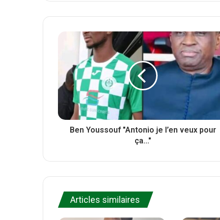
i
e
a
t
b
c
t
s
e
e
i
b
r
t
o
e
o
k
Ben Youssouf "Antonio je l’en veux pour
ça..."
Articles similaires