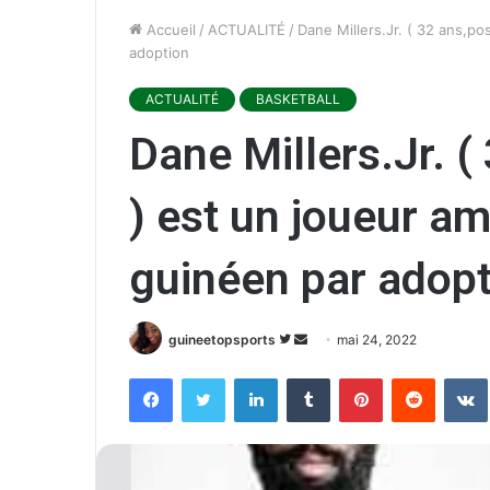
Accueil
/
ACTUALITÉ
/
Dane Millers.Jr. ( 32 ans,p
adoption
ACTUALITÉ
BASKETBALL
Dane Millers.Jr. 
) est un joueur a
guinéen par adopt
guineetopsports
S
E
mai 24, 2022
u
n
Facebook
Twitter
Linkedin
Tumblr
Pinterest
Reddit
VK
i
v
v
o
r
y
e
e