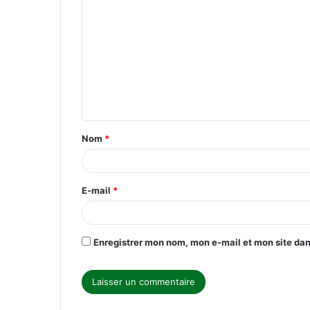
o
m
m
e
n
t
Nom
*
a
i
r
E-mail
*
e
*
Enregistrer mon nom, mon e-mail et mon site da