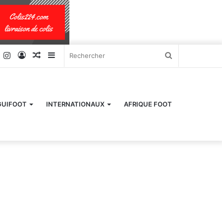
k
er
YouTube
Instagram
Connexion
Article
Sidebar
Rechercher
Aléatoire
(barre
latérale)
GUIFOOT
INTERNATIONAUX
AFRIQUE FOOT