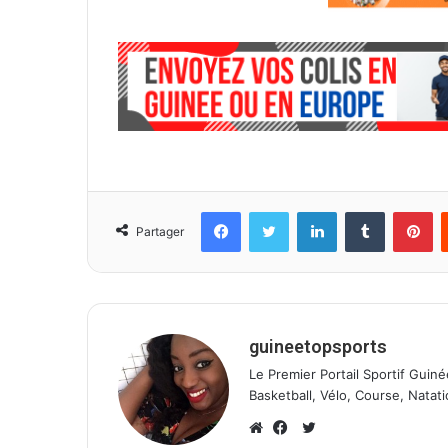
l
Facebook
Twitter
Linkedin
Tumblr
Pinterest
Partager
guineetopsports
Le Premier Portail Sportif Guiné
Basketball, Vélo, Course, Natati
T