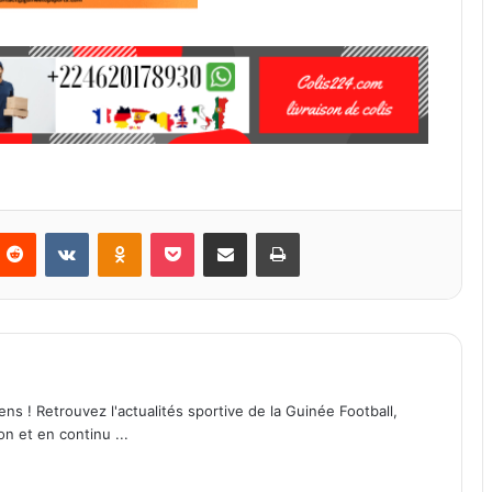
Reddit
VKontakte
Odnoklassniki
Pocket
Partager par email
Imprimer
ens ! Retrouvez l'actualités sportive de la Guinée Football,
on et en continu ...