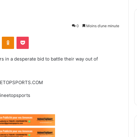
0
Moins d’une minute
ontakte
Odnoklassniki
Pocket
 in a desperate bid to battle their way out of
EETOPSPORTS.COM
ineetopsports