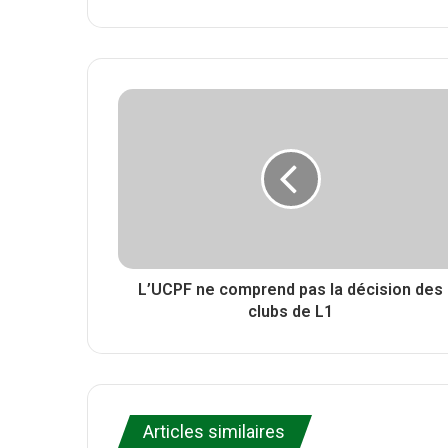
w
W
F
i
e
a
t
b
c
t
s
e
e
i
b
r
t
o
e
o
k
L’UCPF ne comprend pas la décision des
clubs de L1
Articles similaires