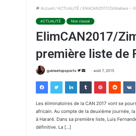
Accueil
/
ACTUALITÉ
/
ElimCAN2017/Zimbabwe – Gui
ACTUALITÉ
Non classé
ElimCAN2017/Zimb
première liste de
guineetopsports
S
E
août 7, 2015
u
n
Facebook
Twitter
Linkedin
Tumblr
Pinterest
Reddit
VK
i
v
v
o
r
y
Les éliminatoires de la CAN 2017 vont se pour
e
e
africain. Au compte de la deuxième journée, 
s
r
à Hararé. Dans sa première liste, Luis Fernande
u
u
définitive. La […]
r
n