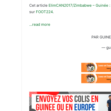
T
c
Cet article
ElimCAN2017/Zimbabwe – Guinée : l
w
o
sur
FOOT224
.
i
u
t
r
t
r
…read more
e
i
r
e
PAR GUIN
l
— gu