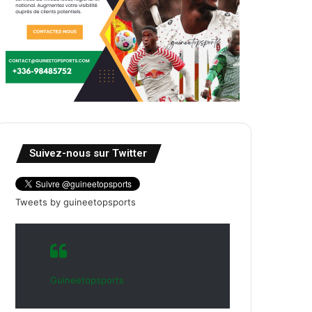
Suivez-nous sur Twitter
Tweets by guineetopsports
Guineetopsports