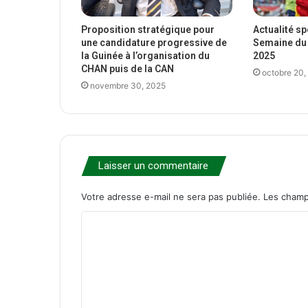
Proposition stratégique pour
Actualité s
une candidature progressive de
Semaine du 
la Guinée à l’organisation du
2025
CHAN puis de la CAN
octobre 20,
novembre 30, 2025
Laisser un commentaire
Votre adresse e-mail ne sera pas publiée.
Les champ
C
o
m
m
e