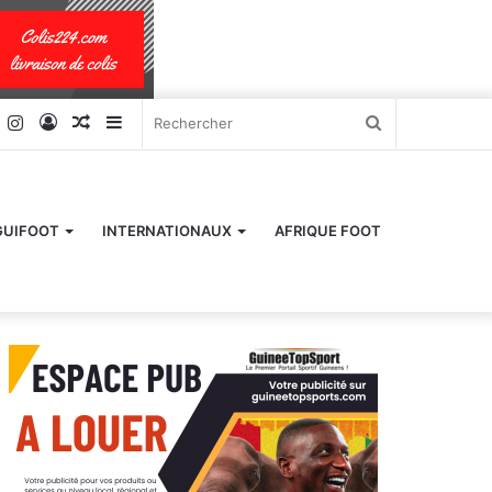
k
er
YouTube
Instagram
Connexion
Article
Sidebar
Rechercher
Aléatoire
(barre
latérale)
GUIFOOT
INTERNATIONAUX
AFRIQUE FOOT