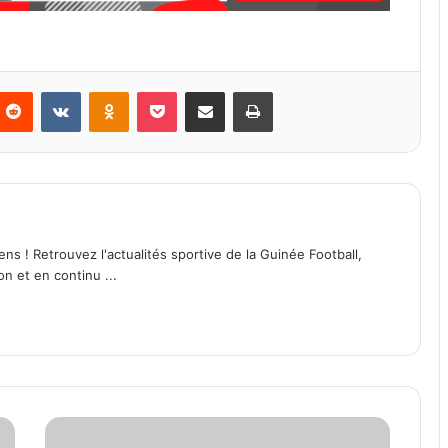
Reddit
VKontakte
Odnoklassniki
Pocket
Partager par email
Imprimer
ens ! Retrouvez l'actualités sportive de la Guinée Football,
on et en continu ...