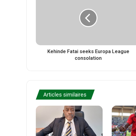
r
t
o
e
o
k
Kehinde Fatai seeks Europa League
consolation
Articles similaires