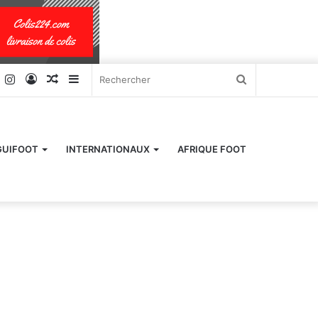
k
er
YouTube
Instagram
Connexion
Article
Sidebar
Rechercher
Aléatoire
(barre
latérale)
GUIFOOT
INTERNATIONAUX
AFRIQUE FOOT