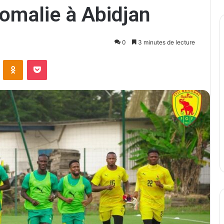
Somalie à Abidjan
0
3 minutes de lecture
ontakte
Odnoklassniki
Pocket