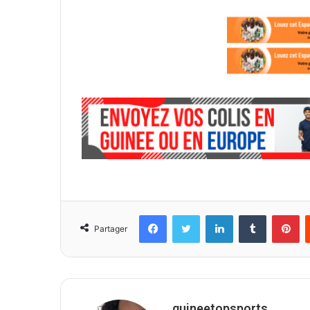
Facebook
Twitter
Linkedin
Tumblr
Pinterest
Partager
guineetopsports