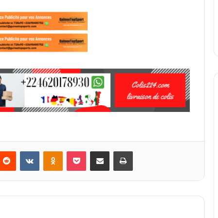
Reddit
VKontakte
Odnoklassniki
Pocket
Partager par email
Imprimer