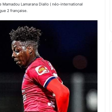
de Mamadou Lamarana Diallo ( néo-international
ue 2 française.