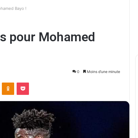
ohamed Bayo !
is pour Mohamed
0
Moins d’une minute
ontakte
Odnoklassniki
Pocket