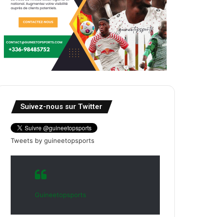
Suivez-nous sur Twitter
Tweets by guineetopsports
Guineetopsports