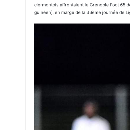
clermontois affrontaient le Grenoble Foot 65 
guinéen), en marge de la 36ème journée de Lig