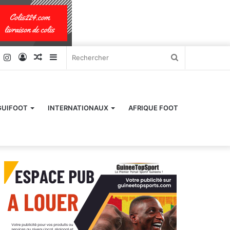
k
er
YouTube
Instagram
Connexion
Article
Sidebar
Rechercher
Aléatoire
(barre
latérale)
GUIFOOT
INTERNATIONAUX
AFRIQUE FOOT