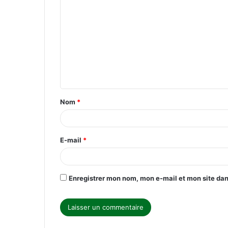
o
m
m
e
n
t
Nom
*
a
i
r
E-mail
*
e
*
Enregistrer mon nom, mon e-mail et mon site da