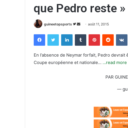
que Pedro reste »
guineetopsports
S
E
août 11, 2015
u
n
Facebook
Twitter
Linkedin
Tumblr
Pinterest
Reddit
VK
i
v
v
o
r
y
En l’absence de Neymar forfait, Pedro devrait
e
e
Coupe européenne et nationale…
…read more
s
r
u
u
PAR GUIN
r
n
T
c
— gu
w
o
i
u
t
r
t
r
e
i
r
e