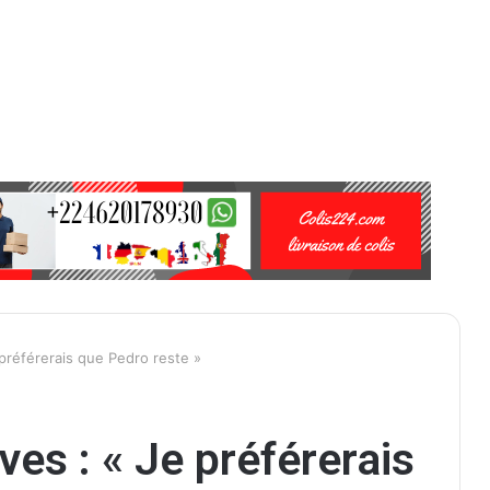
 préférerais que Pedro reste »
es : « Je préférerais