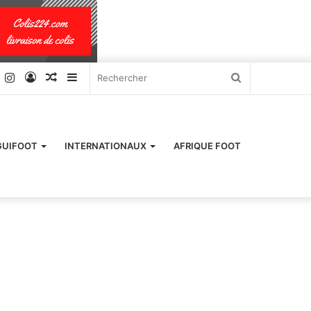
k
er
YouTube
Instagram
Connexion
Article
Sidebar
Rechercher
Aléatoire
(barre
latérale)
GUIFOOT
INTERNATIONAUX
AFRIQUE FOOT