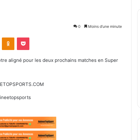
0
Moins d’une minute
ontakte
Odnoklassniki
Pocket
 être aligné pour les deux prochains matches en Super
EETOPSPORTS.COM
ineetopsports