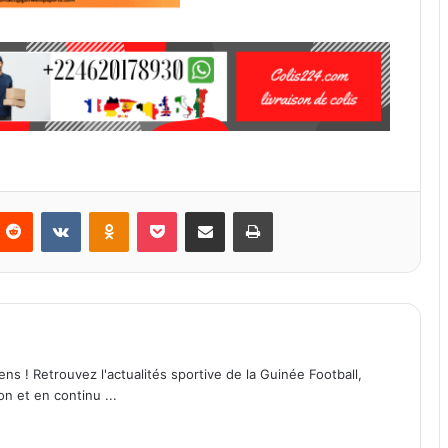
Reddit
VKontakte
Odnoklassniki
Pocket
Partager par email
Imprimer
ens ! Retrouvez l'actualités sportive de la Guinée Football,
on et en continu ...