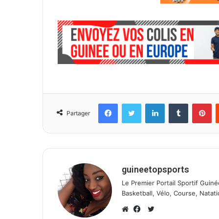
l
Facebook
Twitter
Linkedin
Tumblr
Pinterest
Partager
guineetopsports
Le Premier Portail Sportif Guiné
Basketball, Vélo, Course, Natati
T