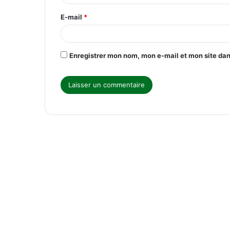
r
E-mail
*
e
*
Enregistrer mon nom, mon e-mail et mon site da