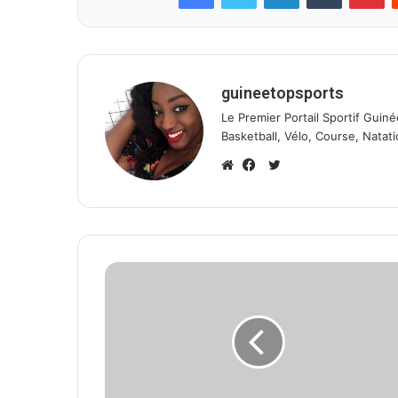
guineetopsports
Le Premier Portail Sportif Guiné
Basketball, Vélo, Course, Natati
T
w
W
F
i
e
a
t
b
c
t
s
e
e
i
b
r
t
o
e
o
k