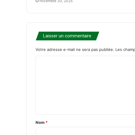
novembre 30, 2025
Laisser un commentaire
Votre adresse e-mail ne sera pas publiée.
Les champ
C
o
m
m
e
n
t
Nom
*
a
i