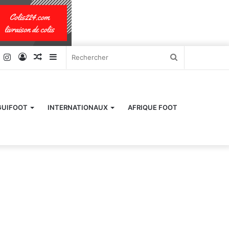
k
er
YouTube
Instagram
Connexion
Article
Sidebar
Rechercher
Aléatoire
(barre
latérale)
GUIFOOT
INTERNATIONAUX
AFRIQUE FOOT