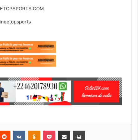
EETOPSPORTS.COM
ineetopsports
Reddit
VKontakte
Odnoklassniki
Pocket
Partager par email
Imprimer