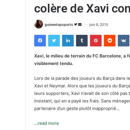
colère de Xavi co
guineetopsports
S
E
juin 8, 2015
u
n
Facebook
Twitter
Linkedin
Tumblr
Pinterest
Reddit
VK
i
v
v
o
r
y
Xavi, le milieu de terrain du FC Barcelone, a f
e
e
visiblement tendu.
s
r
u
u
Lors de la parade des joueurs du Barça dans le
r
n
Xavi et Neymar. Alors que les joueurs du Barç
T
c
leurs supporters, Xavi n’avait de son côté pas t
w
o
insistant, qui en a payé les frais. Sans ménage
i
u
partenaire d’un geste plutôt inapproprié…
t
r
t
r
e
i
…read more
r
e