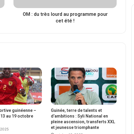
OM : du très lourd au programme pour
cet été !
portive guinéenne –
Guinée, terre de talents et
13 au 19 octobre
d’ambitions : Syli National en
pleine ascension, transferts XXL
et jeunesse triomphante
 2025