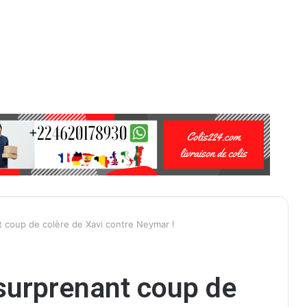
t coup de colère de Xavi contre Neymar !
 surprenant coup de