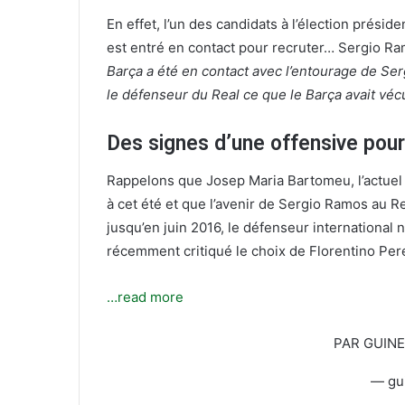
u
u
En effet, l’un des candidats à l’élection préside
r
n
est entré en contact pour recruter… Sergio Ra
T
c
Barça a été en contact avec l’entourage de Sergi
w
o
le défenseur du Real ce que le Barça avait véc
i
u
t
r
Des signes d’une offensive pour
t
r
e
i
Rappelons que Josep Maria Bartomeu, l’actuel p
r
e
à cet été et que l’avenir de Sergio Ramos au Re
l
jusqu’en juin 2016, le défenseur international n
récemment critiqué le choix de Florentino Pere
…read more
PAR GUIN
— gu