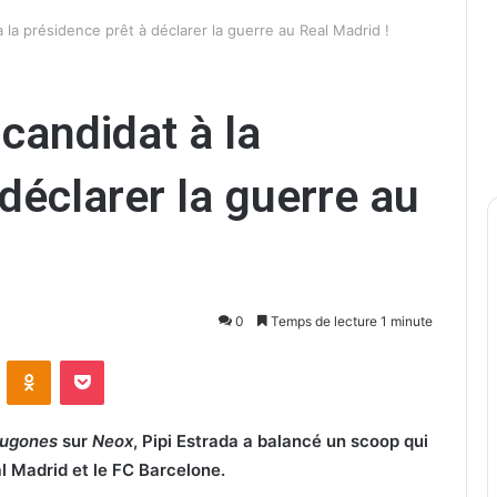
 la présidence prêt à déclarer la guerre au Real Madrid !
candidat à la
déclarer la guerre au
0
Temps de lecture 1 minute
ontakte
Odnoklassniki
Pocket
 Jugones
sur
Neox
, Pipi Estrada a balancé un scoop qui
al Madrid et le FC Barcelone.