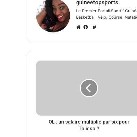
guineetopsports
Le Premier Portail Sportif Guiné
Basketball, Vélo, Course, Natati
T
w
W
F
i
e
a
t
b
c
t
s
e
e
i
b
r
t
o
e
o
k
OL : un salaire multiplié par six pour
Tolisso ?