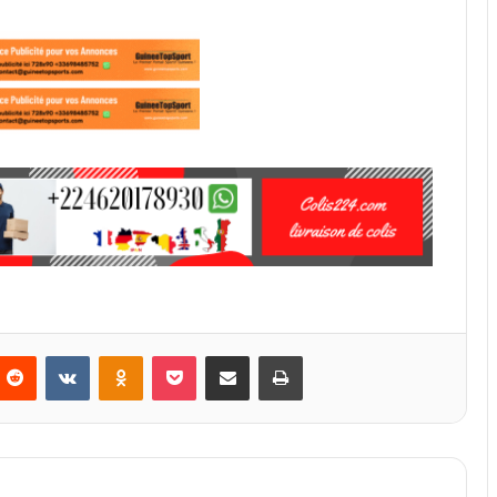
Reddit
VKontakte
Odnoklassniki
Pocket
Partager par email
Imprimer