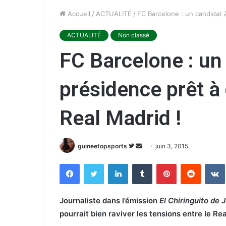
Accueil
/
ACTUALITÉ
/
FC Barcelone : un candidat à
ACTUALITÉ
Non classé
FC Barcelone : un 
présidence prêt à 
Real Madrid !
guineetopsports
S
E
juin 3, 2015
u
n
Facebook
Twitter
Linkedin
Tumblr
Pinterest
Reddit
VK
i
v
v
o
r
y
Journaliste dans l’émission
El Chiringuito de
e
e
pourrait bien raviver les tensions entre le Re
s
r