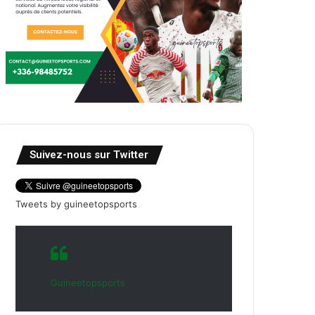
Suivez-nous sur Twitter
Tweets by guineetopsports
Guineetopsports