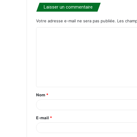
Laisser un commentaire
Votre adresse e-mail ne sera pas publiée.
Les champ
C
o
m
m
e
n
t
Nom
*
a
i
r
E-mail
*
e
*