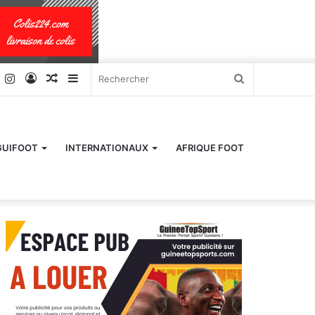
k
er
YouTube
Instagram
Connexion
Article
Sidebar
Rechercher
Aléatoire
(barre
latérale)
GUIFOOT
INTERNATIONAUX
AFRIQUE FOOT