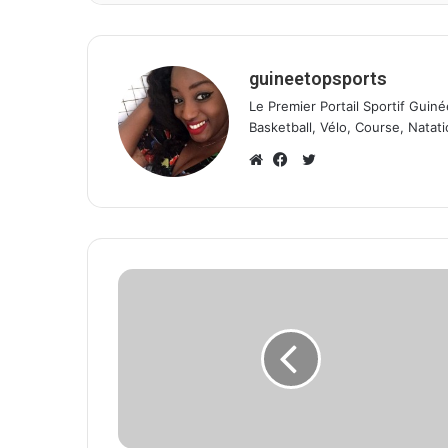
guineetopsports
Le Premier Portail Sportif Guiné
Basketball, Vélo, Course, Natati
T
w
W
F
i
e
a
t
b
c
t
s
e
e
i
b
r
t
o
e
o
k