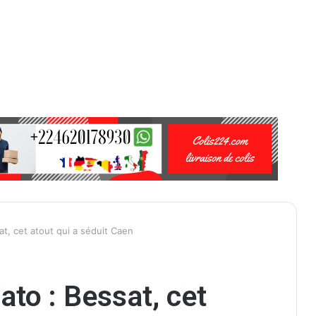
t, cet atout qui a séduit Caen
to : Bessat, cet