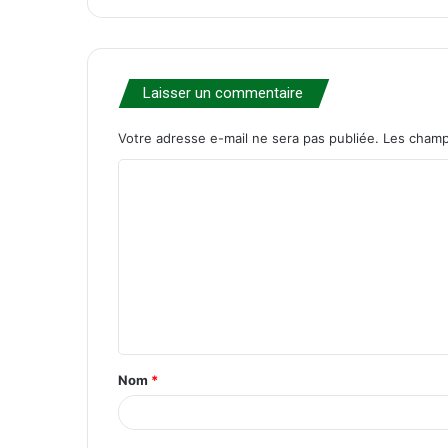
Laisser un commentaire
Votre adresse e-mail ne sera pas publiée.
Les champ
C
o
m
m
e
n
t
Nom
*
a
i
r