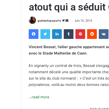
atout qui a séduit
guineetopsports
S
E
juin 10, 2015
u
n
Facebook
Twitter
Linkedin
Tumblr
Pinterest
Reddit
VK
i
v
v
o
r
y
Vincent Bessat, l’ailier gauche appartenant a
e
e
avec le Stade Malherbe de Caen.
s
r
u
u
En signanty un contrat de trois, Bessat s’enga
r
n
notamment décelé une qualité importante chez
T
c
sur le site du club normand : »
C
‘est un très b
w
o
polyvalence, voilà au moins deux bonnes raiso
i
u
t
r
t
r
…read more
e
i
r
e