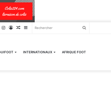
k
er
YouTube
Instagram
Connexion
Article
Sidebar
Rechercher
Aléatoire
(barre
latérale)
GUIFOOT
INTERNATIONAUX
AFRIQUE FOOT