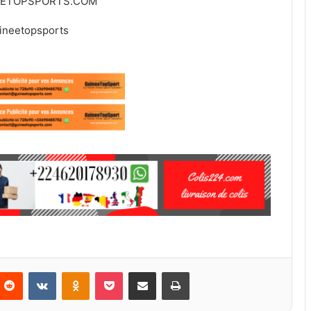
EETOPSPORTS.COM
ineetopsports
Reddit
VKontakte
Odnoklassniki
Pocket
Partager par email
Imprimer