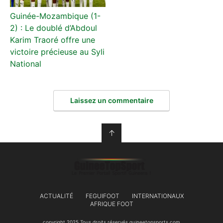
Guinée-Mozambique (1-
2) : Le doublé d’Abdoul
Karim Traoré offre une
victoire précieuse au Syli
National
Laissez un commentaire
↑
ACTUALITÉ
FEGUIFOOT
INTERNATIONAUX
AFRIQUE FOOT
copyright 2025 Tous droits réservés guineetopsports.com