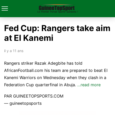
Fed Cup: Rangers take aim
at El Kanemi
il y a 11 ans
Rangers striker Razak Adegbite has told
AfricanFootball.com his team are prepared to beat El
Kanemi Warriors on Wednesday when they clash in a
Federation Cup quarterfinal in Abuja.
…read more
PAR GUINEETOPSPORTS.COM
— guineetopsports