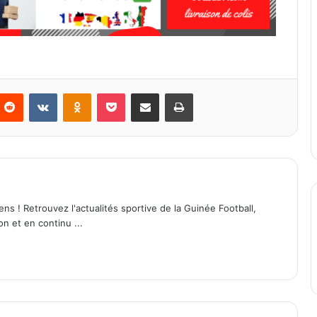
Reddit
VKontakte
Odnoklassniki
Pocket
Partager par email
Imprimer
ens ! Retrouvez l'actualités sportive de la Guinée Football,
on et en continu ...