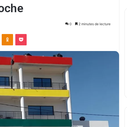
roche
0
2 minutes de lecture
ontakte
Odnoklassniki
Pocket