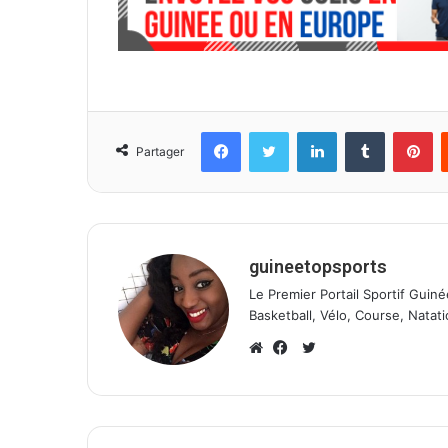
Facebook
Twitter
Linkedin
Tumblr
Pinterest
Partager
guineetopsports
Le Premier Portail Sportif Guiné
Basketball, Vélo, Course, Natati
T
w
W
F
i
e
a
t
b
c
t
s
e