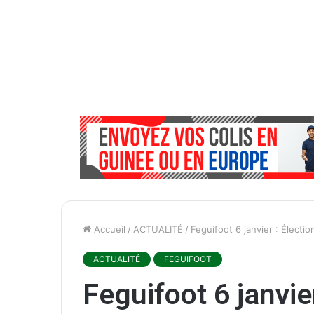
Accueil
/
ACTUALITÉ
/
Feguifoot 6 janvier : Électi
ACTUALITÉ
FEGUIFOOT
Feguifoot 6 janvie