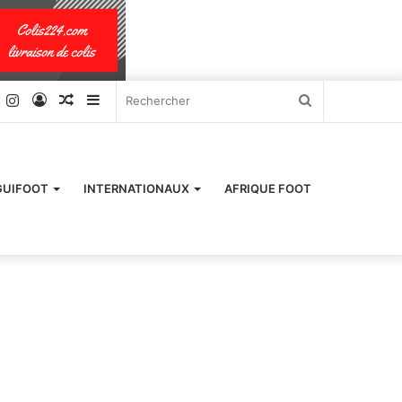
k
er
YouTube
Instagram
Connexion
Article
Sidebar
Rechercher
Aléatoire
(barre
latérale)
GUIFOOT
INTERNATIONAUX
AFRIQUE FOOT