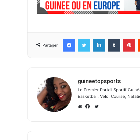
Facebook
Twitter
Linkedin
Tumblr
Pinterest
Partager
guineetopsports
Le Premier Portail Sportif Guiné
Basketball, Vélo, Course, Natati
T
w
W
F
i
e
a
t
b
c
t
s
e