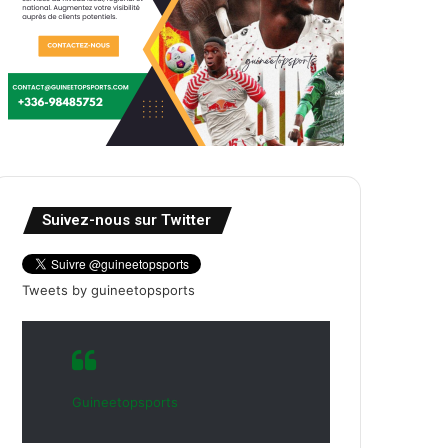
Suivez-nous sur Twitter
Tweets by guineetopsports
Guineetopsports