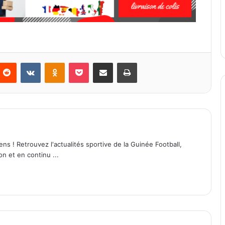
Reddit
VKontakte
Odnoklassniki
Pocket
Partager par email
Imprimer
ens ! Retrouvez l'actualités sportive de la Guinée Football,
on et en continu ...