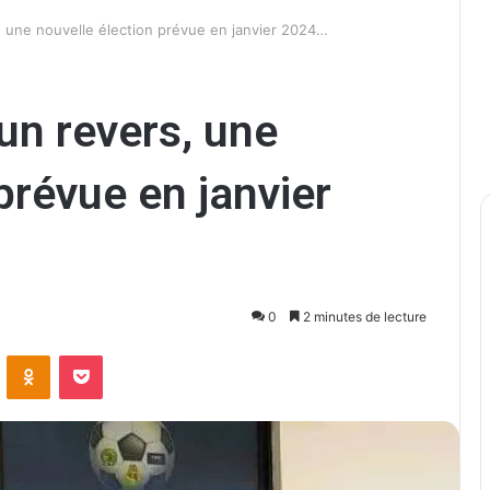
, une nouvelle élection prévue en janvier 2024…
un revers, une
prévue en janvier
0
2 minutes de lecture
ontakte
Odnoklassniki
Pocket