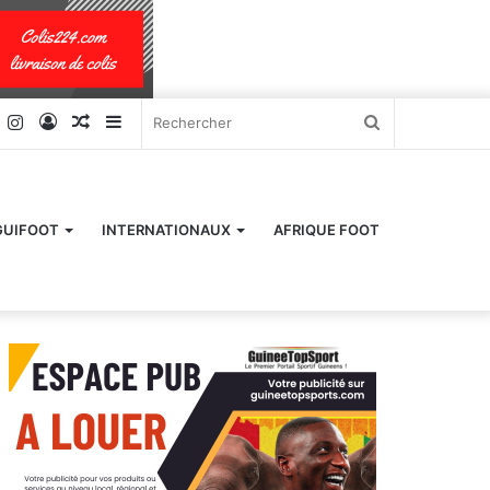
k
er
YouTube
Instagram
Connexion
Article
Sidebar
Rechercher
Aléatoire
(barre
latérale)
GUIFOOT
INTERNATIONAUX
AFRIQUE FOOT