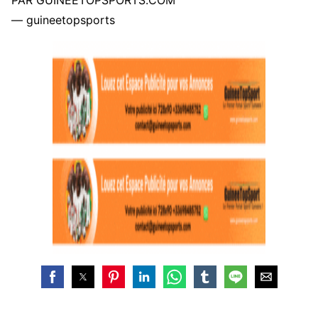
PAR GUINEETOPSPORTS.COM
— guineetopsports