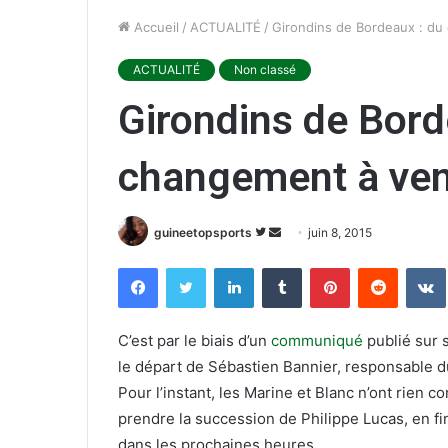
Accueil
/
ACTUALITÉ
/
Girondins de Bordeaux : du
ACTUALITÉ
Non classé
Girondins de Bord
changement à veni
guineetopsports
S
E
juin 8, 2015
u
n
Facebook
Twitter
Linkedin
Tumblr
Pinterest
Reddit
VK
i
v
v
o
r
y
C’est par le biais d’un
communiqué
publié sur s
e
e
le départ de Sébastien Bannier, responsable d
s
r
Pour l’instant, les Marine et Blanc n’ont rien 
u
u
prendre la succession de Philippe Lucas, en fin
r
n
dans les prochaines heures.