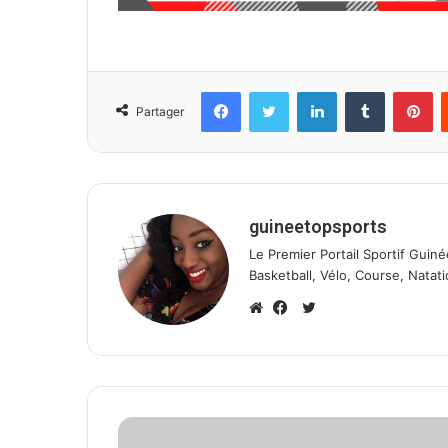
Facebook
Twitter
Linkedin
Tumblr
Pinterest
Partager
guineetopsports
Le Premier Portail Sportif Guiné
Basketball, Vélo, Course, Natati
T
w
W
F
i
e
a
t
b
c
t
s
e
e
i
b