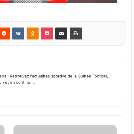
Reddit
VKontakte
Odnoklassniki
Pocket
Partager par email
Imprimer
ens ! Retrouvez l'actualités sportive de la Guinée Football,
on et en continu ...