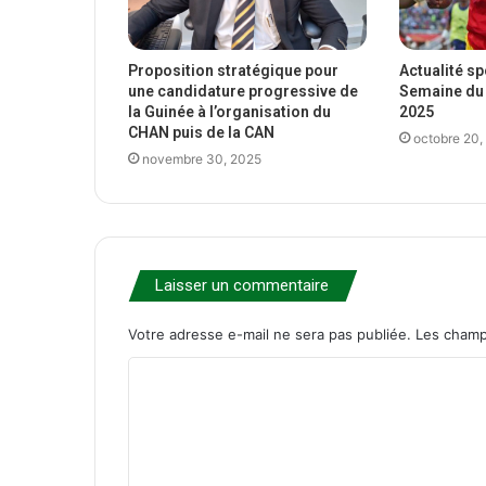
Proposition stratégique pour
Actualité s
une candidature progressive de
Semaine du 
la Guinée à l’organisation du
2025
CHAN puis de la CAN
octobre 20,
novembre 30, 2025
Laisser un commentaire
Votre adresse e-mail ne sera pas publiée.
Les champ
C
o
m
m