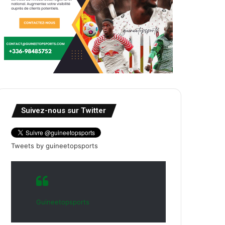
Suivez-nous sur Twitter
Tweets by guineetopsports
Guineetopsports