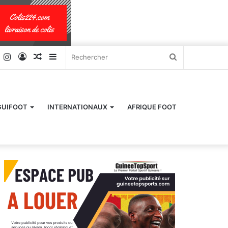
k
er
YouTube
Instagram
Connexion
Article
Sidebar
Rechercher
Aléatoire
(barre
latérale)
GUIFOOT
INTERNATIONAUX
AFRIQUE FOOT