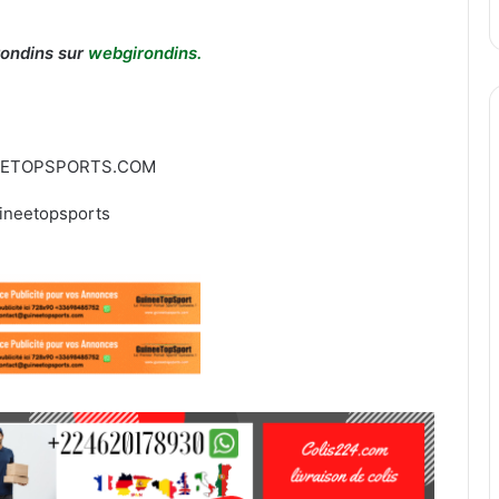
rondins sur
webgirondins.
EETOPSPORTS.COM
ineetopsports