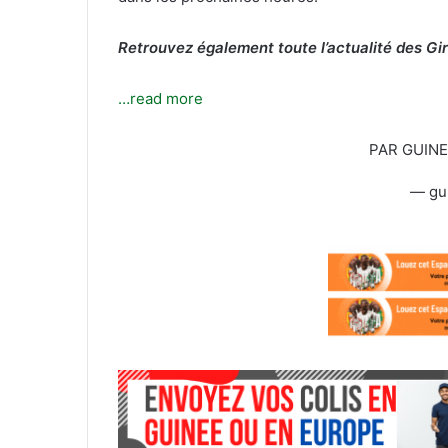
T
c
w
o
Retrouvez également toute l’actualité des Gi
i
u
t
r
t
r
…read more
e
i
r
e
PAR GUIN
l
— gu