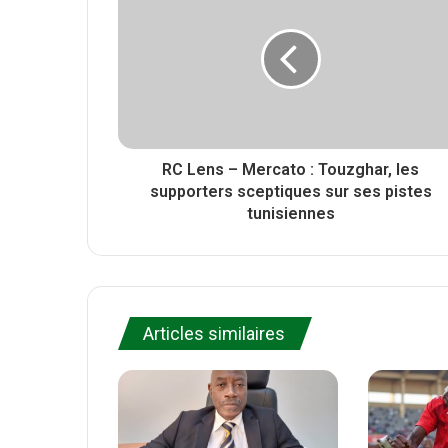
r
t
o
e
o
k
RC Lens – Mercato : Touzghar, les
supporters sceptiques sur ses pistes
tunisiennes
Articles similaires