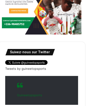
Suivez-nous sur Twitter
Tweets by guineetopsports
Guineetopsports