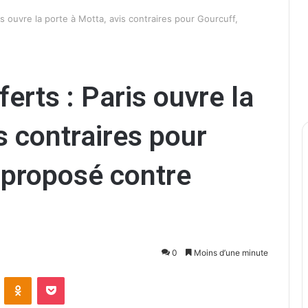
is ouvre la porte à Motta, avis contraires pour Gourcuff,
erts : Paris ouvre la
s contraires pour
 proposé contre
0
Moins d’une minute
ontakte
Odnoklassniki
Pocket