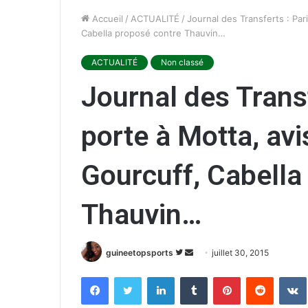
Accueil
/
ACTUALITÉ
/
Journal des Transferts : Par
Cabella proposé contre Thauvin…
ACTUALITÉ
Non classé
Journal des Transf
porte à Motta, avi
Gourcuff, Cabella
Thauvin…
guineetopsports
S
E
juillet 30, 2015
u
n
Facebook
Twitter
Linkedin
Tumblr
Pinterest
Reddit
VK
i
v
v
o