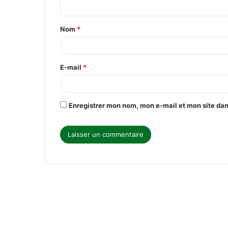
n
t
Nom
*
a
i
r
E-mail
*
e
*
Enregistrer mon nom, mon e-mail et mon site da