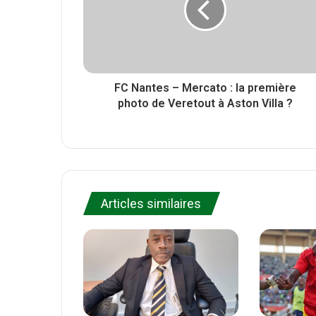
k
FC Nantes – Mercato : la première
photo de Veretout à Aston Villa ?
Articles similaires