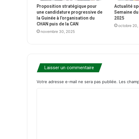
Proposition stratégique pour
Actualité s
une candidature progressive de
Semaine du 
la Guinée à l’organisation du
2025
CHAN puis de la CAN
octobre 20,
novembre 30, 2025
Laisser un commentaire
Votre adresse e-mail ne sera pas publiée.
Les champ
C
o
m
m
e