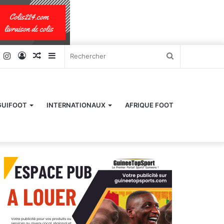
k
er
YouTube
Instagram
Connexion
Article
Sidebar
Rechercher
Aléatoire
(barre
latérale)
GUIFOOT
INTERNATIONAUX
AFRIQUE FOOT