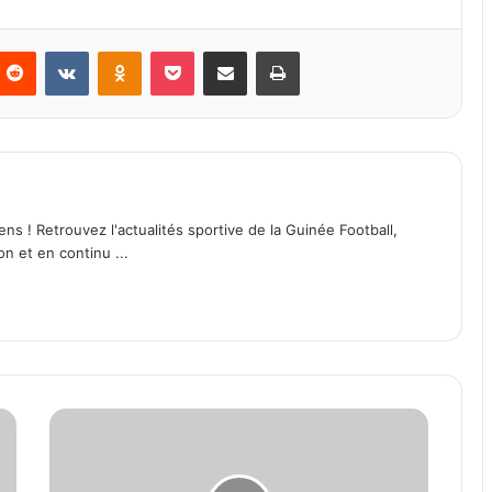
Reddit
VKontakte
Odnoklassniki
Pocket
Partager par email
Imprimer
ens ! Retrouvez l'actualités sportive de la Guinée Football,
on et en continu ...