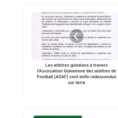
t
b
c
t
s
e
e
i
b
r
t
o
e
o
k
Les arbitres guinéens à travers
l'Association Guinéenne des arbitres de
Football (AGAF) sont enfin redescendus
sur terre