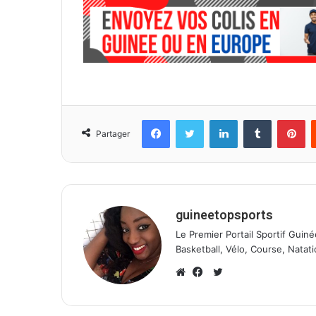
Facebook
Twitter
Linkedin
Tumblr
Pinterest
Partager
guineetopsports
Le Premier Portail Sportif Guiné
Basketball, Vélo, Course, Natati
T
w
W
F
i
e
a