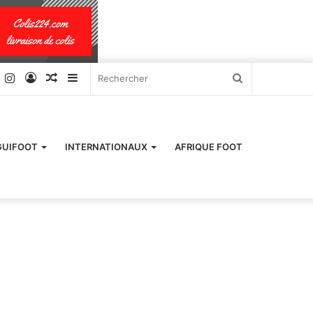
k
er
YouTube
Instagram
Connexion
Article
Sidebar
Rechercher
Aléatoire
(barre
latérale)
GUIFOOT
INTERNATIONAUX
AFRIQUE FOOT