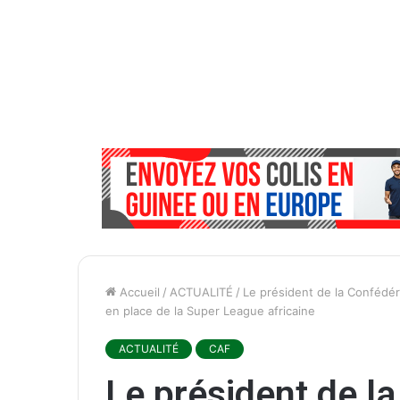
Accueil
/
ACTUALITÉ
/
Le président de la Confédéra
en place de la Super League africaine
ACTUALITÉ
CAF
Le président de l