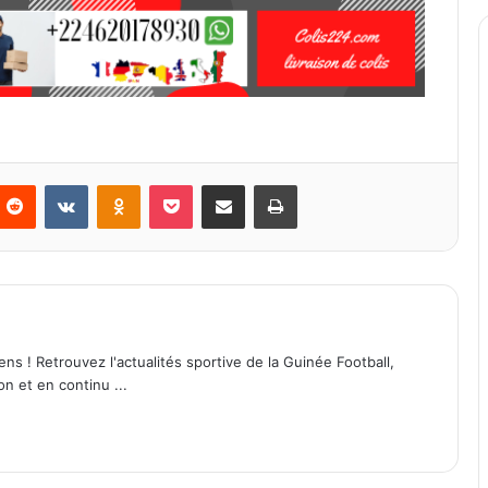
Reddit
VKontakte
Odnoklassniki
Pocket
Partager par email
Imprimer
ens ! Retrouvez l'actualités sportive de la Guinée Football,
on et en continu ...