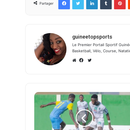
Partager
guineetopsports
Le Premier Portail Sportif Guiné
Basketball, Vélo, Course, Natati
T
w
W
F
i
e
a
t
b
c
t
s
e
e
i
b
r
t
o
e
o
k