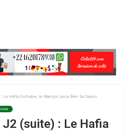
 : Le Hafia Enchaîne, le Wakriya Lance Bien Sa Saison
uinée
J2 (suite) : Le Hafia