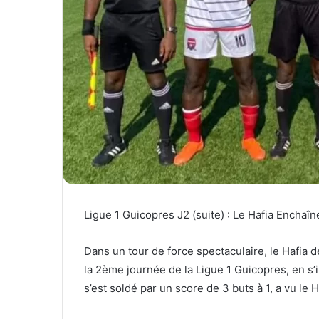
t
r
e
i
r
e
l
Ligue 1 Guicopres J2 (suite) : Le Hafia Enchaî
Dans un tour de force spectaculaire, le Hafia 
la 2ème journée de la Ligue 1 Guicopres, en s
s’est soldé par un score de 3 buts à 1, a vu le