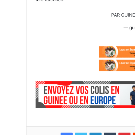
PAR GUIN
— gu
Facebook
Twitter
Linkedin
Tumblr
Pinterest