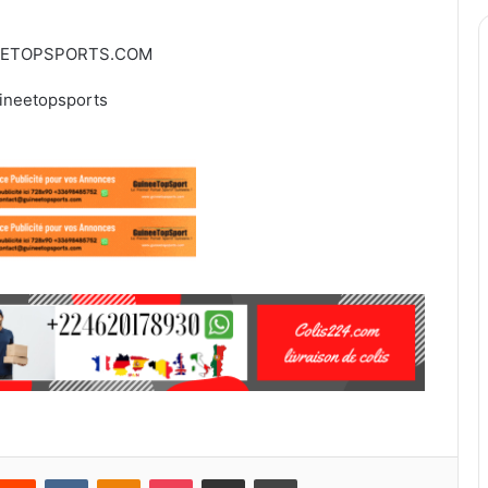
EETOPSPORTS.COM
ineetopsports
Reddit
VKontakte
Odnoklassniki
Pocket
Partager par email
Imprimer