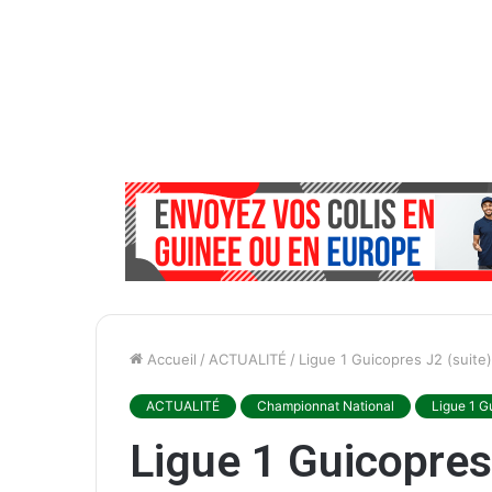
Accueil
/
ACTUALITÉ
/
Ligue 1 Guicopres J2 (suite)
ACTUALITÉ
Championnat National
Ligue 1 G
Ligue 1 Guicopres 