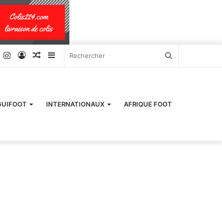
k
er
YouTube
Instagram
Connexion
Article
Sidebar
Rechercher
Aléatoire
(barre
latérale)
GUIFOOT
INTERNATIONAUX
AFRIQUE FOOT