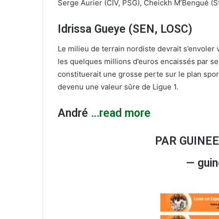
Serge Aurier (CIV, PSG), Cheickh M’Bengué (St
Idrissa Gueye (SEN, LOSC)
Le milieu de terrain nordiste devrait s’envole
les quelques millions d’euros encaissés par se
constituerait une grosse perte sur le plan sport
devenu une valeur sûre de Ligue 1.
André
…read more
PAR GUINE
— gui