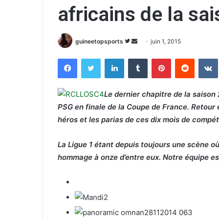
africains de la s
guineetopsports
S
E
juin 1, 2015
u
n
Facebook
Twitter
Linkedin
Tumblr
Pinterest
Reddit
VK
i
v
v
o
r
y
Le dernier chapitre de la saison 
e
e
PSG en finale de la Coupe de France. Retour 
s
r
héros et les parias de ces dix mois de compét
u
u
r
n
La Ligue 1 étant depuis toujours une scène où 
T
c
hommage à onze d’entre eux. Notre équipe es
w
o
i
u
t
r
t
r
e
i
r
e