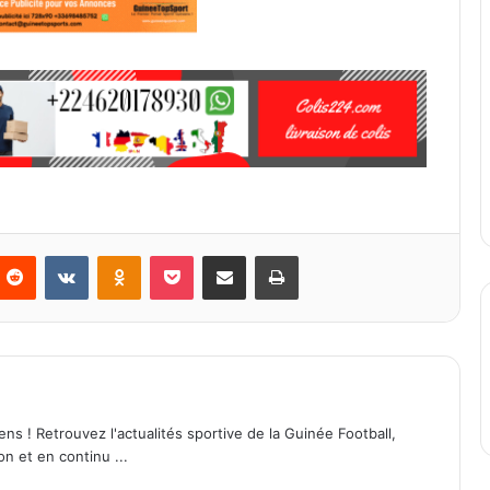
Reddit
VKontakte
Odnoklassniki
Pocket
Partager par email
Imprimer
ens ! Retrouvez l'actualités sportive de la Guinée Football,
on et en continu ...