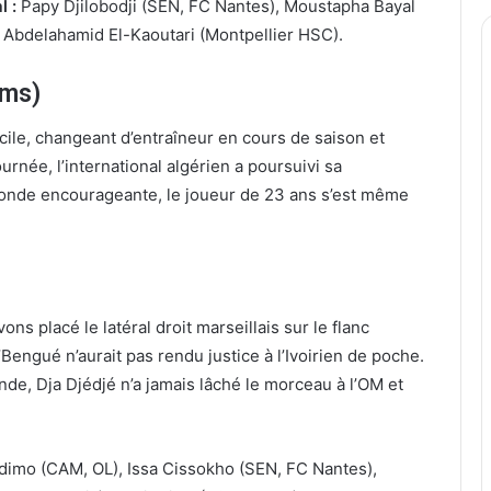
 :
Papy Djilobodji (SEN, FC Nantes), Moustapha Bayal
, Abdelahamid El-Kaoutari (Montpellier HSC).
ims)
cile, changeant d’entraîneur en cours de saison et
urnée, l’international algérien a poursuivi sa
onde encourageante, le joueur de 23 ans s’est même
ns placé le latéral droit marseillais sur le flanc
engué n’aurait pas rendu justice à l’Ivoirien de poche.
onde, Dja Djédjé n’a jamais lâché le morceau à l’OM et
imo (CAM, OL), Issa Cissokho (SEN, FC Nantes),