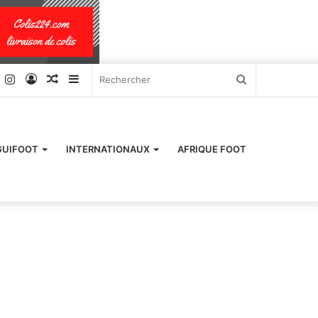
k
er
YouTube
Instagram
Connexion
Article
Sidebar
Rechercher
Aléatoire
(barre
latérale)
GUIFOOT
INTERNATIONAUX
AFRIQUE FOOT