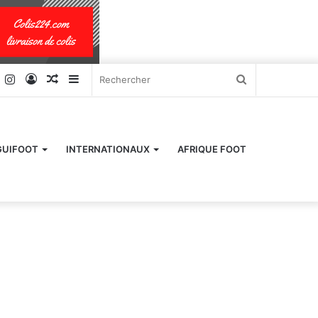
k
er
YouTube
Instagram
Connexion
Article
Sidebar
Rechercher
Aléatoire
(barre
latérale)
GUIFOOT
INTERNATIONAUX
AFRIQUE FOOT