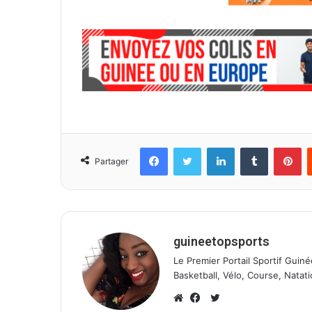
l
Facebook
Twitter
Linkedin
Tumblr
Pinterest
Partager
guineetopsports
Le Premier Portail Sportif Guiné
Basketball, Vélo, Course, Natati
T