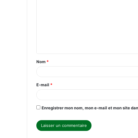
o
m
m
e
n
t
Nom
*
a
i
r
E-mail
*
e
*
Enregistrer mon nom, mon e-mail et mon site da