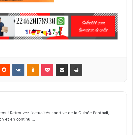
Reddit
VKontakte
Odnoklassniki
Pocket
Partager par email
Imprimer
ens ! Retrouvez l'actualités sportive de la Guinée Football,
on et en continu ...