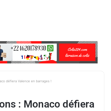
co défiera Valence en barrages !
ons : Monaco défiera