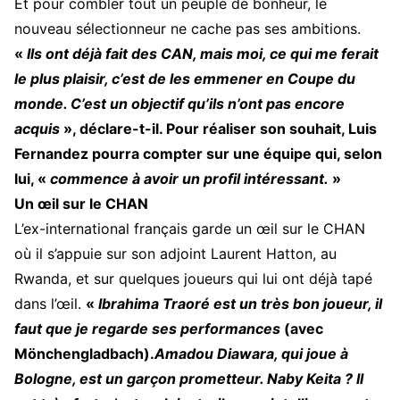
Et pour combler tout un peuple de bonheur, le
nouveau sélectionneur ne cache pas ses ambitions.
«
Ils ont déjà fait des CAN, mais moi, ce qui me ferait
le plus plaisir, c’est de les emmener en Coupe du
monde. C’est un objectif qu’ils n’ont pas encore
acquis
», déclare-t-il. Pour réaliser son souhait, Luis
Fernandez pourra compter sur une équipe qui, selon
lui, «
commence à avoir un profil intéressant.
»
Un œil sur le CHAN
L’ex-international français garde un œil sur le CHAN
où il s’appuie sur son adjoint Laurent Hatton, au
Rwanda, et sur quelques joueurs qui lui ont déjà tapé
dans l’œil.
«
Ibrahima Traoré est un très bon joueur, il
faut que je regarde ses performances
(avec
Mönchengladbach).
Amadou Diawara, qui joue à
Bologne, est un garçon prometteur. Naby Keita ? Il