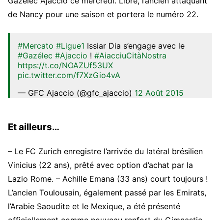
Gazélec Ajaccio ce mercredi. Libre, l’ancien attaquant
de Nancy pour une saison et portera le numéro 22.
#Mercato
#Ligue1
Issiar Dia s’engage avec le
#Gazélec
#Ajaccio
!
#AiacciuCitàNostra
https://t.co/NOAZUf53UX
pic.twitter.com/f7XzGio4vA
— GFC Ajaccio (@gfc_ajaccio)
12 Août 2015
Et ailleurs…
– Le FC Zurich enregistre l’arrivée du latéral brésilien
Vinicius (22 ans), prêté avec option d’achat par la
Lazio Rome. –
Achille Emana (33 ans) court toujours !
L’ancien Toulousain, également passé par les Emirats,
l’Arabie Saoudite et le Mexique, a été présenté
officiellement comme nouveau renfort du Gimnastic