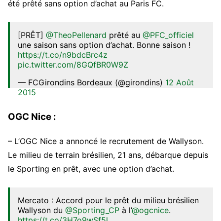
été prêté sans option d’achat au Paris FC.
[PRÊT]
@TheoPellenard
prêté au
@PFC_officiel
une saison sans option d’achat. Bonne saison !
https://t.co/n9bdcBrc4z
pic.twitter.com/8GQfBR0W9Z
— FCGirondins Bordeaux (@girondins)
12 Août
2015
OGC Nice :
– L’OGC Nice a annoncé le recrutement de Wallyson.
Le milieu de terrain brésilien, 21 ans, débarque depuis
le Sporting en prêt, avec une option d’achat.
Mercato : Accord pour le prêt du milieu brésilien
Wallyson du
@Sporting_CP
à l’
@ogcnice
.
https://t.co/3H7o9wSf5l