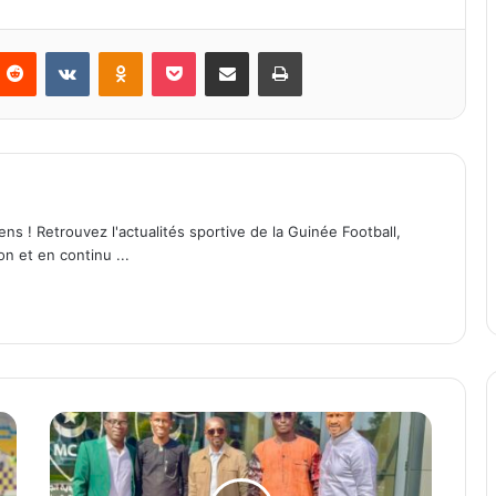
Reddit
VKontakte
Odnoklassniki
Pocket
Partager par email
Imprimer
ens ! Retrouvez l'actualités sportive de la Guinée Football,
on et en continu ...