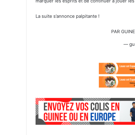
marquer les esprits et de continuer à jouer le
La suite s’annonce palpitante !
PAR GUIN
— gu