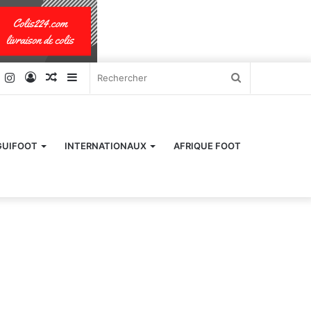
k
er
YouTube
Instagram
Connexion
Article
Sidebar
Rechercher
Aléatoire
(barre
latérale)
GUIFOOT
INTERNATIONAUX
AFRIQUE FOOT