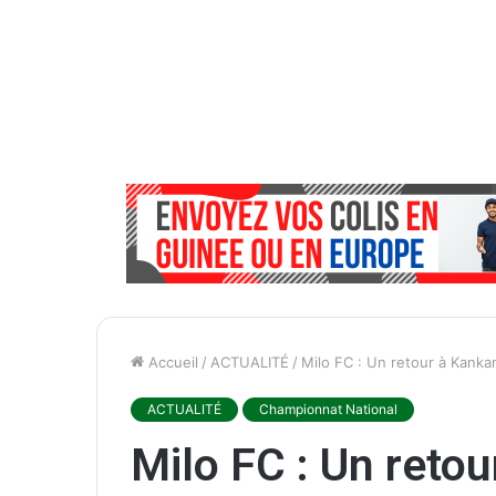
Accueil
/
ACTUALITÉ
/
Milo FC : Un retour à Kankan
ACTUALITÉ
Championnat National
Milo FC : Un reto