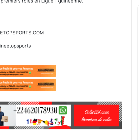
s premiers rôles en Ligue 1 guinéenne.
EETOPSPORTS.COM
ineetopsports