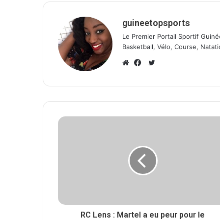
guineetopsports
Le Premier Portail Sportif Guiné
Basketball, Vélo, Course, Natati
T
w
W
F
i
e
a
t
b
c
t
s
e
e
i
b
r
t
o
e
o
k
RC Lens : Martel a eu peur pour le