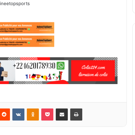
ineetopsports
Reddit
VKontakte
Odnoklassniki
Pocket
Partager par email
Imprimer