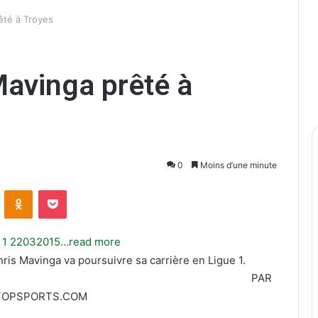
êté à Troyes
Mavinga prêté à
0
Moins d’une minute
ontakte
Odnoklassniki
Pocket
…read more
ris Mavinga va poursuivre sa carrière en Ligue 1.
PAR
TOPSPORTS.COM