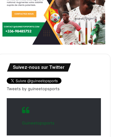
Suivez-nous sur Twitter
Tweets by guineetopsports
Guineetopsports