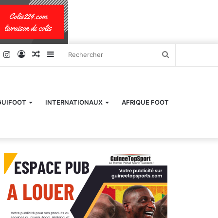
k
er
YouTube
Instagram
Connexion
Article
Sidebar
Rechercher
Aléatoire
(barre
latérale)
GUIFOOT
INTERNATIONAUX
AFRIQUE FOOT