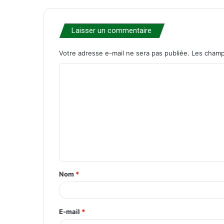
Laisser un commentaire
Votre adresse e-mail ne sera pas publiée.
Les champ
C
o
m
m
e
n
t
Nom
*
a
i
r
E-mail
*
e