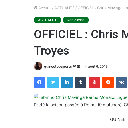
Accueil
/
ACTUALITÉ
/
OFFICIEL : Chris Mavinga pr
ACTUALITÉ
Non classé
OFFICIEL : Chris 
Troyes
guineetopsports
S
E
août 6, 2015
u
n
Facebook
Twitter
Linkedin
Tumblr
Pinterest
Reddit
VK
i
v
v
o
r
y
e
e
Prêté la saison passée à Reims (9 matches), Ch
s
r
u
u
GUINEE
r
n