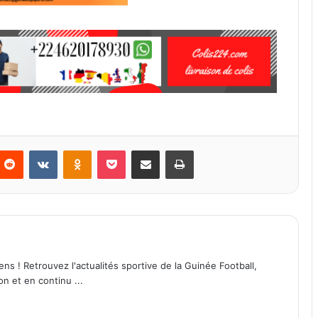
Reddit
VKontakte
Odnoklassniki
Pocket
Partager par email
Imprimer
ens ! Retrouvez l'actualités sportive de la Guinée Football,
on et en continu ...