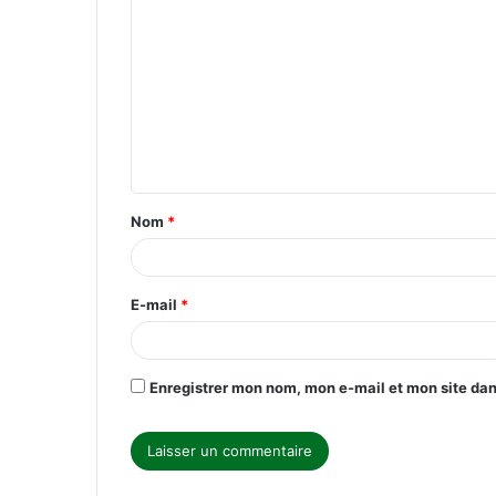
o
m
m
e
n
t
Nom
*
a
i
r
E-mail
*
e
*
Enregistrer mon nom, mon e-mail et mon site da