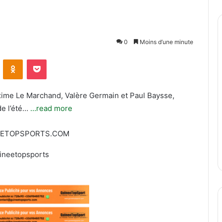
0
Moins d’une minute
ontakte
Odnoklassniki
Pocket
ime Le Marchand, Valère Germain et Paul Baysse,
de l’été…
…read more
EETOPSPORTS.COM
ineetopsports