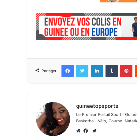
l
Facebook
Twitter
Linkedin
Tumblr
Pinterest
Partager
guineetopsports
Le Premier Portail Sportif Guiné
Basketball, Vélo, Course, Natati
T