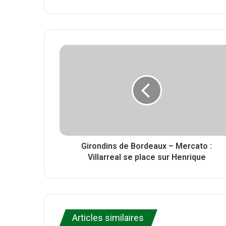
w
W
F
i
e
a
t
b
c
t
s
e
e
i
b
r
t
o
e
o
k
Girondins de Bordeaux – Mercato :
Villarreal se place sur Henrique
Articles similaires