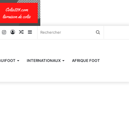
k
er
YouTube
Instagram
Connexion
Article
Sidebar
Rechercher
Aléatoire
(barre
latérale)
GUIFOOT
INTERNATIONAUX
AFRIQUE FOOT