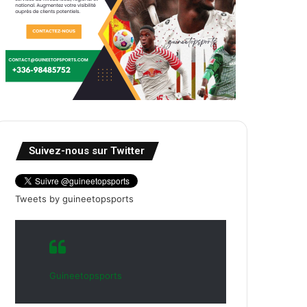
Suivez-nous sur Twitter
Tweets by guineetopsports
Guineetopsports