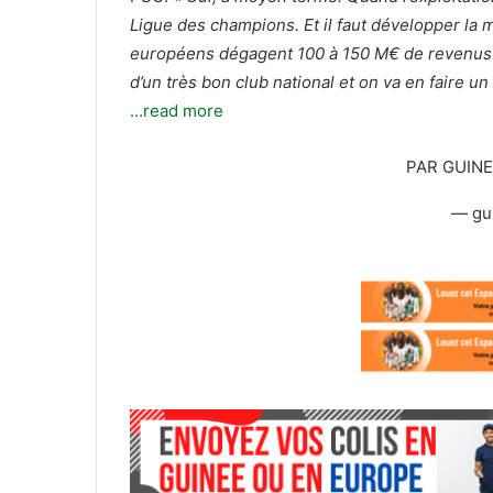
T
c
Ligue des champions. Et il faut développer la m
w
o
européens dégagent 100 à 150 M€ de revenus 
i
u
t
r
d’un très bon club national et on va en faire un
t
r
…read more
e
i
r
e
PAR GUIN
l
— gu