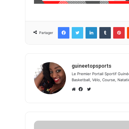
Facebook
Twitter
Linkedin
Tumblr
Pinterest
Partager
guineetopsports
Le Premier Portail Sportif Guiné
Basketball, Vélo, Course, Natati
T
w
W
F
i
e
a
t
b
c
t
s
e
e
i
b