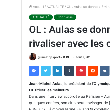
Accueil
/
ACTUALITÉ
/
OL : Aulas se donne « 3-4 a
ACTUALITÉ
Non classé
OL : Aulas se don
rivaliser avec le
guineetopsports
S
E
août 7, 2015
u
n
Facebook
Twitter
Linkedin
Tumblr
Pinterest
Reddit
VK
i
v
v
o
r
y
Jean-Michel Aulas, le président de l’Olymoiqu
e
e
OL titiller les meilleurs.
s
r
Dans une interview accordée au Parisien – Auj
u
u
quelques années, son club peut envisager de 
r
n
PSG. «
Oui, à moyen terme. Quand l’exploitati