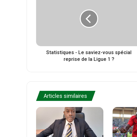
r
t
o
e
o
k
Statistiques - Le saviez-vous spécial
reprise de la Ligue 1 ?
Articles similaires