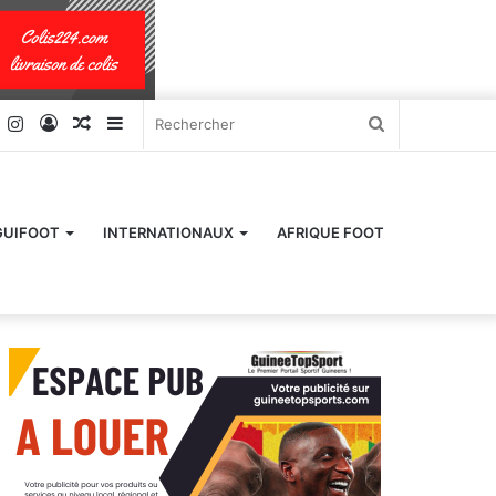
k
er
YouTube
Instagram
Connexion
Article
Sidebar
Rechercher
Aléatoire
(barre
latérale)
GUIFOOT
INTERNATIONAUX
AFRIQUE FOOT