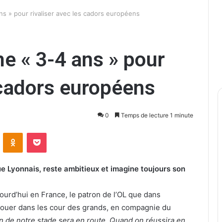
ns » pour rivaliser avec les cadors européens
ne « 3-4 ans » pour
s cadors européens
0
Temps de lecture 1 minute
ontakte
Odnoklassniki
Pocket
e Lyonnais, reste ambitieux et imagine toujours son
ourd’hui en France, le patron de l’OL que dans
jouer dans les cour des grands, en compagnie du
on de notre stade sera en route. Quand on réussira en