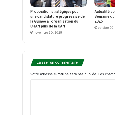
Proposition stratégique pour
Actualité s
une candidature progressive de
Semaine du 
la Guinée à l’organisation du
2025
CHAN puis de la CAN
octobre 20,
novembre 30, 2025
Laisser un commentaire
Votre adresse e-mail ne sera pas publiée.
Les champ
C
o
m
m
e