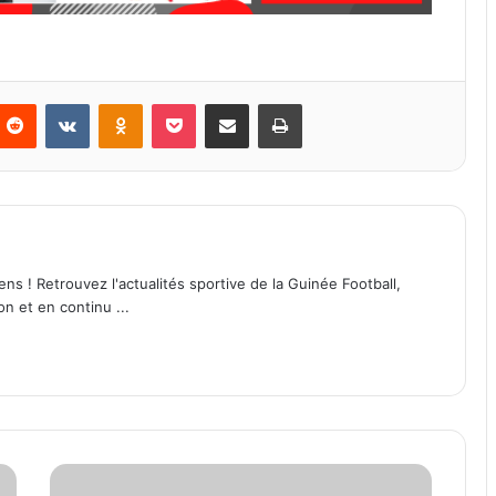
Reddit
VKontakte
Odnoklassniki
Pocket
Partager par email
Imprimer
ens ! Retrouvez l'actualités sportive de la Guinée Football,
on et en continu ...