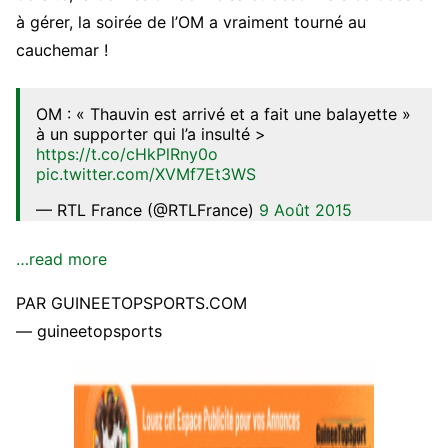
à gérer, la soirée de l’OM a vraiment tourné au
cauchemar !
OM : « Thauvin est arrivé et a fait une balayette »
à un supporter qui l’a insulté >
https://t.co/cHkPlRny0o
pic.twitter.com/XVMf7Et3WS
— RTL France (@RTLFrance)
9 Août 2015
…read more
PAR GUINEETOPSPORTS.COM
— guineetopsports