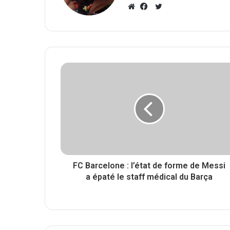
T
w
W
F
i
e
a
t
b
c
t
s
e
e
i
b
r
t
o
e
o
k
FC Barcelone : l’état de forme de Messi
a épaté le staff médical du Barça