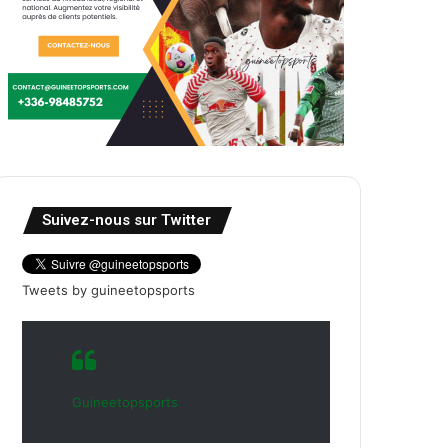
Suivez-nous sur Twitter
Tweets by guineetopsports
Guineetopsports