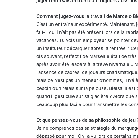
juger l’intersaison d’un club toujours aussi ins
u
u
r
n
Comment jugez-vous le travail de Marcelo Bi
T
c
C’est un entraîneur expérimenté. Maintenant, j
w
o
fait-il qu’il n’ait pas été présent lors de la re
i
u
vacances. Tu vois un employeur se pointer dev
t
r
t
r
un instituteur débarquer après la rentrée ? C
e
i
dis souvent, l’effectif de Marseille était de tr
r
e
après avoir été leaders à la trêve hivernale… 
l
l’absence de cadres, de joueurs charismatique
mais ce n’est pas un meneur d’hommes, il n’élèv
besoin d’un relais sur la pelouse. Bielsa, il e
quand il gesticule sur sa glacière ? Alors que si
beaucoup plus facile pour transmettre les con
Et que pensez-vous de sa philosophie de jeu 
Je ne comprends pas sa stratégie du marquage
dépassé pour moi. On l’a vu lors de certains 