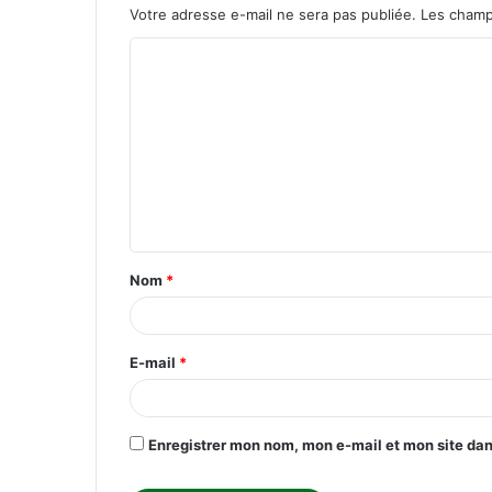
Votre adresse e-mail ne sera pas publiée.
Les champ
C
o
m
m
e
n
t
Nom
*
a
i
r
E-mail
*
e
*
Enregistrer mon nom, mon e-mail et mon site da