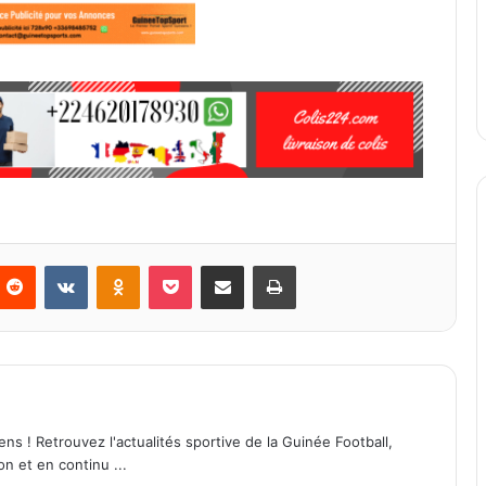
Reddit
VKontakte
Odnoklassniki
Pocket
Partager par email
Imprimer
ens ! Retrouvez l'actualités sportive de la Guinée Football,
on et en continu ...