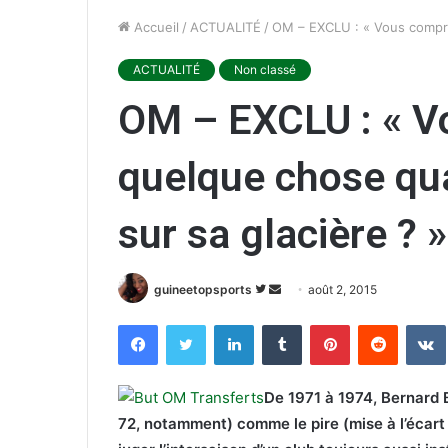
Accueil
/
ACTUALITÉ
/
OM – EXCLU : « Vous compre
ACTUALITÉ
Non classé
OM – EXCLU : « 
quelque chose qua
sur sa glacière ? »
guineetopsports
S
E
août 2, 2015
u
n
Facebook
Twitter
Linkedin
Tumblr
Pinterest
Reddit
VK
i
v
v
o
r
y
De 1971 à 1974, Bernard B
e
e
72, notamment) comme le pire (mise à l’écart 
s
r