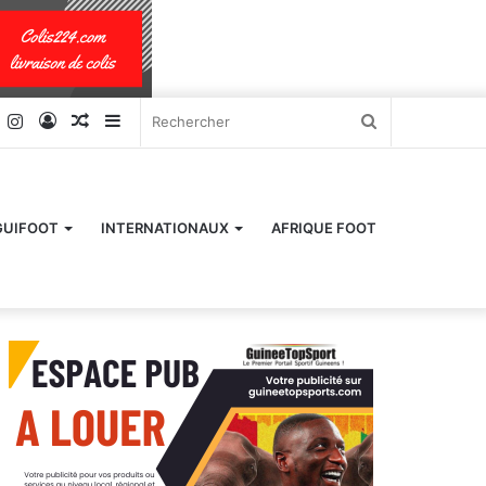
k
er
YouTube
Instagram
Connexion
Article
Sidebar
Rechercher
Aléatoire
(barre
latérale)
GUIFOOT
INTERNATIONAUX
AFRIQUE FOOT