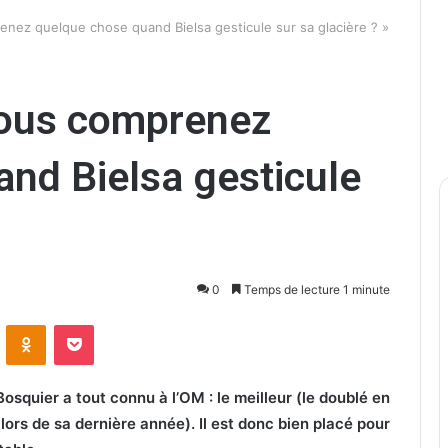
nez quelque chose quand Bielsa gesticule sur sa glacière ? »
Vous comprenez
nd Bielsa gesticule
0
Temps de lecture 1 minute
ontakte
Odnoklassniki
Pocket
osquier a tout connu à l’OM : le meilleur (le doublé en
lors de sa dernière année). Il est donc bien placé pour