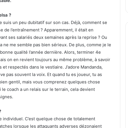
table.
elsa ?
e suis un peu dubitatif sur son cas. Déjà, comment se
prise de l’entraînement ? Apparemment, il était en
ant ses salariés deux semaines après la reprise ? Ou
ela ne me semble pas bien sérieux. De plus, comme je le
ès bonne qualité l’année dernière. Alors, terminer 4e
Mais on en revient toujours au même problème, à savoir
s et respectés dans le vestiaire. J’adore Mandanda,
e pas souvent la voix. Et quand tu es joueur, tu as
st bien gentil, mais vous comprenez quelques chose
 le coach a un relais sur le terrain, cela devient
signes.
?
 individuel. C’est quelque chose de totalement
matches lorsque les attaquants adverses dézonaient