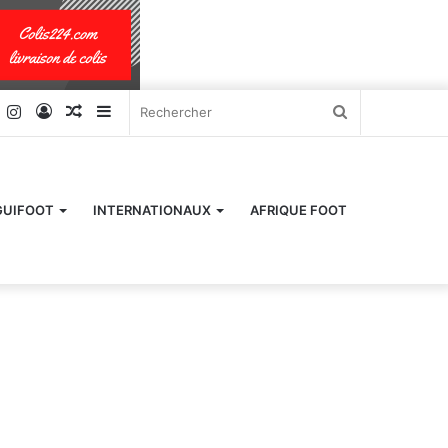
k
er
YouTube
Instagram
Connexion
Article
Sidebar
Rechercher
Aléatoire
(barre
latérale)
GUIFOOT
INTERNATIONAUX
AFRIQUE FOOT