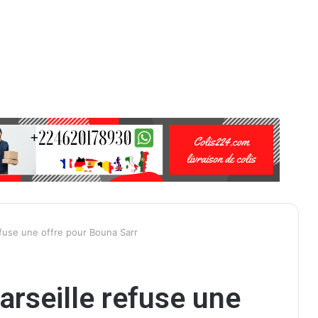
fuse une offre pour Bouna Sarr
rseille refuse une