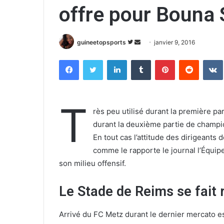
offre pour Bouna 
guineetopsports
S
E
janvier 9, 2016
u
n
Facebook
Twitter
Linkedin
Tumblr
Pinterest
Reddit
VK
i
v
v
o
r
y
e
e
T
rès peu utilisé durant la première pa
s
r
durant la deuxième partie de champi
u
u
En tout cas l’attitude des dirigeants de
r
n
comme le rapporte le journal l’Équipe
T
c
w
o
son milieu offensif.
i
u
t
r
Le Stade de Reims se fait 
t
r
e
i
Arrivé du FC Metz durant le dernier mercato e
r
e