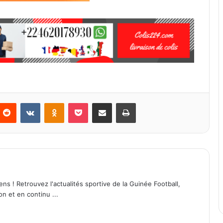
Reddit
VKontakte
Odnoklassniki
Pocket
Partager par email
Imprimer
ens ! Retrouvez l'actualités sportive de la Guinée Football,
on et en continu ...