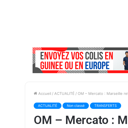
Accueil
/
ACTUALITÉ
/
OM – Mercato : Marseille re
ACTUALITÉ
Non classé
TRANSFERTS
OM – Mercato : Ma