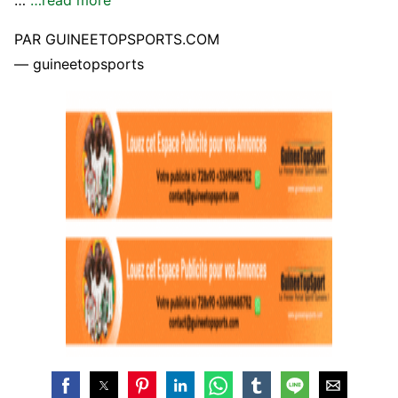
…
…read more
PAR GUINEETOPSPORTS.COM
— guineetopsports