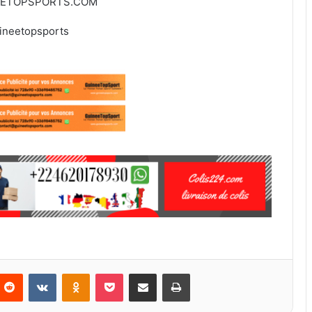
EETOPSPORTS.COM
ineetopsports
Reddit
VKontakte
Odnoklassniki
Pocket
Partager par email
Imprimer