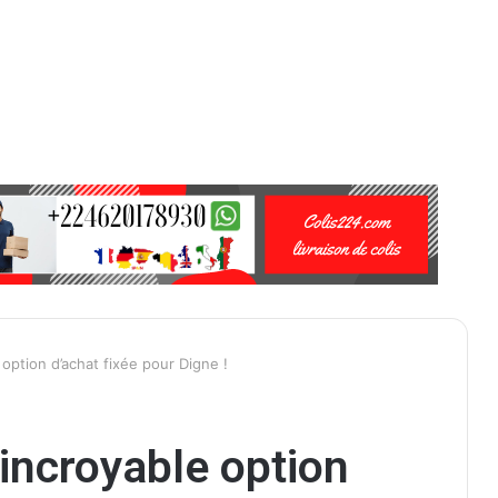
 option d’achat fixée pour Digne !
’incroyable option