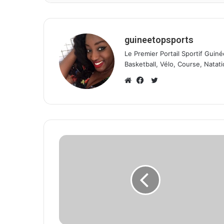
guineetopsports
Le Premier Portail Sportif Guiné
Basketball, Vélo, Course, Natati
T
w
W
F
i
e
a
t
b
c
t
s
e
e
i
b
r
t
o
e
o
k