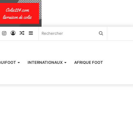
k
er
YouTube
Instagram
Connexion
Article
Sidebar
Rechercher
Aléatoire
(barre
latérale)
GUIFOOT
INTERNATIONAUX
AFRIQUE FOOT