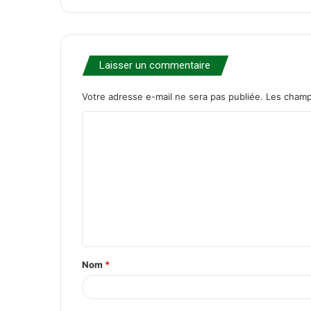
Laisser un commentaire
Votre adresse e-mail ne sera pas publiée.
Les champ
C
o
m
m
e
n
t
Nom
*
a
i
r