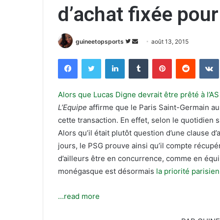
d’achat fixée pour
guineetopsports
S
E
août 13, 2015
u
n
Facebook
Twitter
Linkedin
Tumblr
Pinterest
Reddit
VK
i
v
v
o
r
y
Alors que Lucas Digne devrait être prêté à l’
e
e
L’Equipe
affirme que le Paris Saint-Germain aur
s
r
cette transaction. En effet, selon le quotidien s
u
u
Alors qu’il était plutôt question d’une clause d
r
n
jours, le PSG prouve ainsi qu’il compte récupére
T
c
d’ailleurs être en concurrence, comme en équ
w
o
monégasque est désormais
la priorité parisi
i
u
t
r
t
r
…read more
e
i
r
e