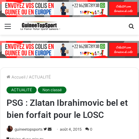
Menu
R
Accueil
/
ACTUALITÉ
ACTUALITÉ
Non classé
PSG : Zlatan Ibrahimovic bel et
bien forfait pour le LOSC
guineetopsports
S
E
août 4, 2015
0
u
n