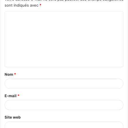
sont indiqués avec
*
C
o
m
m
e
n
t
Nom
*
a
i
r
E-mail
*
e
*
Site web