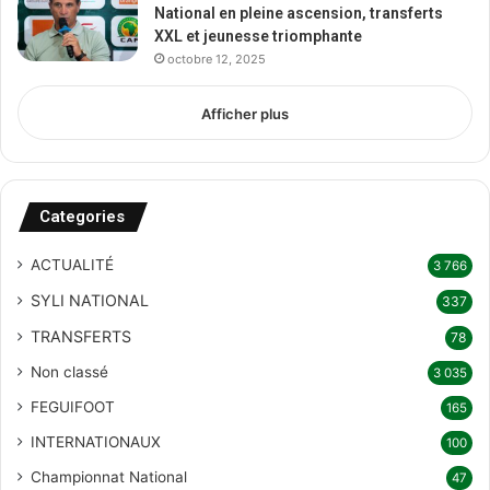
National en pleine ascension, transferts
XXL et jeunesse triomphante
octobre 12, 2025
Afficher plus
Categories
ACTUALITÉ
3 766
SYLI NATIONAL
337
TRANSFERTS
78
Non classé
3 035
FEGUIFOOT
165
INTERNATIONAUX
100
Championnat National
47