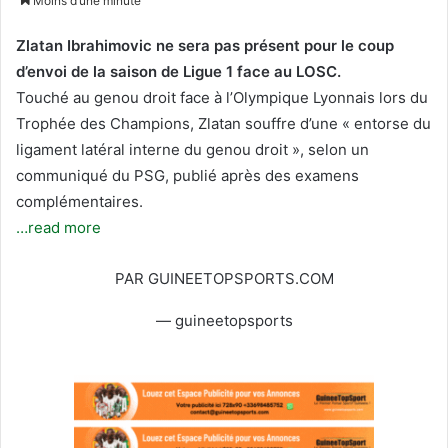
Moins d’une minute
i
v
v
o
Zlatan Ibrahimovic ne sera pas présent pour le coup
r
y
d’envoi de la saison de Ligue 1 face au LOSC.
e
e
Touché au genou droit face à l’Olympique Lyonnais lors du
s
r
Trophée des Champions, Zlatan souffre d’une «
entorse du
u
u
ligament latéral interne du genou droit », selon un
r
n
communiqué du PSG, publié après des examens
T
c
complémentaires.
w
o
…read more
i
u
t
r
PAR GUINEETOPSPORTS.COM
t
r
e
i
— guineetopsports
r
e
l