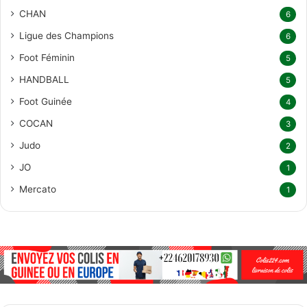
CHAN
6
Ligue des Champions
6
Foot Féminin
5
HANDBALL
5
Foot Guinée
4
COCAN
3
Judo
2
JO
1
Mercato
1