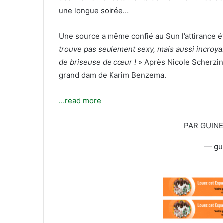
T
c
une longue soirée…
w
o
i
u
Une source a même confié au Sun l’attirance é
t
r
t
r
trouve pas seulement sexy, mais aussi incroyab
e
i
de briseuse de cœur !
» Après Nicole Scherzin
r
e
grand dam de Karim Benzema.
l
…read more
PAR GUIN
— gu