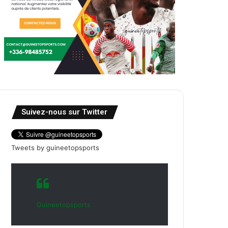
Suivez-nous sur Twitter
Tweets by guineetopsports
Guineetopsports