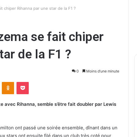
t chiper Rihanna par une star de la F1 ?
zema se fait chiper
ar de la F1 ?
0
Moins d’une minute
ontakte
Odnoklassniki
Pocket
 avec Rihanna, semble s’être fait doubler par Lewis
amilton ont passé une soirée ensemble, dînant dans un
x stars ont ensuite filé dans un club très coté pour