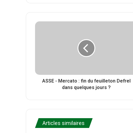
i
e
a
t
b
c
t
s
e
e
i
b
r
t
o
e
o
k
ASSE - Mercato : fin du feuilleton Defrel
dans quelques jours ?
Articles similaires