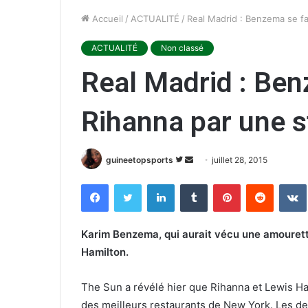
Accueil
/
ACTUALITÉ
/
Real Madrid : Benzema se fai
ACTUALITÉ
Non classé
Real Madrid : Ben
Rihanna par une st
guineetopsports
S
E
juillet 28, 2015
u
n
Facebook
Twitter
Linkedin
Tumblr
Pinterest
Reddit
VK
i
v
v
o
r
y
Karim Benzema, qui aurait vécu une amourette
e
e
Hamilton.
s
r
u
u
The Sun a révélé hier que Rihanna et Lewis H
r
n
des meilleurs restaurants de New York. Les deu