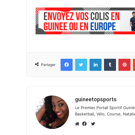
Facebook
Twitter
Linkedin
Tumblr
Pinterest
Partager
guineetopsports
Le Premier Portail Sportif Guiné
Basketball, Vélo, Course, Natati
T
w
W
F