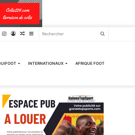
k
er
YouTube
Instagram
Connexion
Article
Sidebar
Rechercher
Aléatoire
(barre
latérale)
GUIFOOT
INTERNATIONAUX
AFRIQUE FOOT