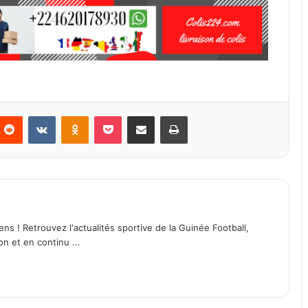
Reddit
VKontakte
Odnoklassniki
Pocket
Partager par email
Imprimer
ens ! Retrouvez l'actualités sportive de la Guinée Football,
on et en continu ...