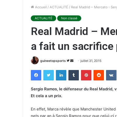
Accueil
/
ACTUALITÉ
/
Real Madrid – Mercato : Serg
ACTUALITÉ
Non classé
Real Madrid – Me
a fait un sacrifice
guineetopsports
S
E
juillet 31, 2015
u
n
Facebook
Twitter
Linkedin
Tumblr
Pinterest
Reddit
VK
i
v
v
o
r
y
Sergio Ramos, le défenseur du Real Madrid, v
e
e
Et cela a un prix.
s
r
u
u
En effet, Marca révèle que Manchester United ét
r
n
nets par an à Sergio Ramos pour que celui-ci r