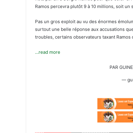
T
c
Ramos percevra plutôt 9 à 10 millions, soit un 
w
o
i
u
Pas un gros exploit au vu des énormes émolum
t
r
t
r
surtout une belle réponse aux accusations qu
e
i
troubles, certains observateurs taxant Ramos d
r
e
l
…read more
PAR GUIN
— gu