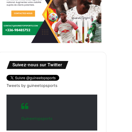
Suivez-nous sur Twitter
Tweets by guineetopsports
Guineetopsports