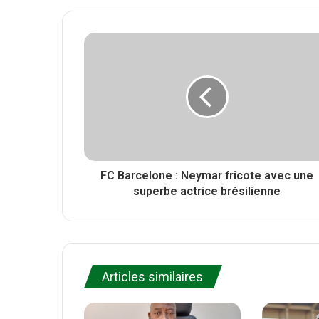
t
b
c
t
s
e
e
i
b
r
t
o
e
o
k
FC Barcelone : Neymar fricote avec une
superbe actrice brésilienne
Articles similaires