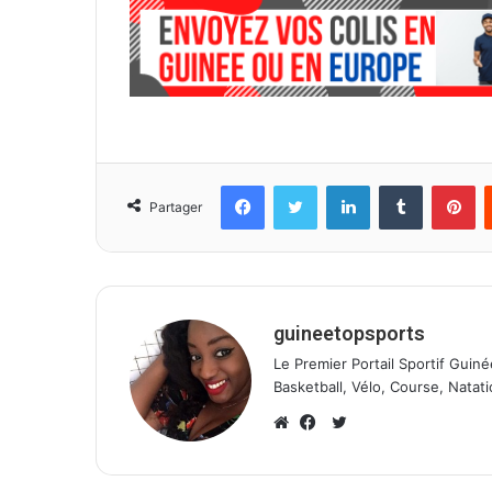
Facebook
Twitter
Linkedin
Tumblr
Pinterest
Partager
guineetopsports
Le Premier Portail Sportif Guiné
Basketball, Vélo, Course, Natati
T
w
W
F
i
e
a