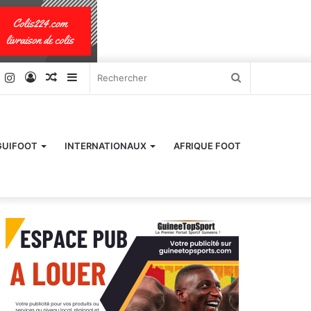
k
er
YouTube
Instagram
Connexion
Article
Sidebar
Rechercher
Aléatoire
(barre
latérale)
GUIFOOT
INTERNATIONAUX
AFRIQUE FOOT